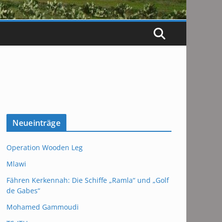
Neueinträge
Operation Wooden Leg
Mlawi
Fähren Kerkennah: Die Schiffe „Ramla“ und „Golf
de Gabes“
Mohamed Gammoudi