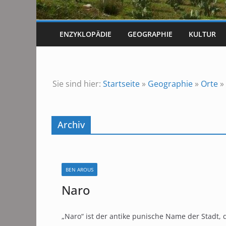
ENZYKLOPÄDIE
GEOGRAPHIE
KULTUR
Sie sind hier:
Startseite
»
Geographie
»
Orte
»
Archiv
BEN AROUS
Naro
„Naro“ ist der antike punische Name der Stadt, 