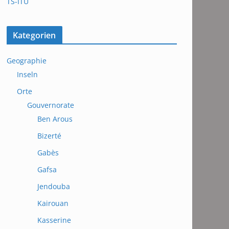
TS-ITU
Kategorien
Geographie
Inseln
Orte
Gouvernorate
Ben Arous
Bizerté
Gabès
Gafsa
Jendouba
Kairouan
Kasserine