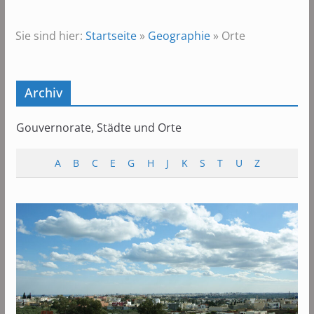
Sie sind hier:
Startseite
»
Geographie
»
Orte
Archiv
Gouvernorate, Städte und Orte
A
B
C
E
G
H
J
K
S
T
U
Z