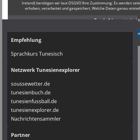
Ireland) benötigen wir laut DSGVO Ihre Zustimmung. Es werden s
erhoben, verarbeitet und gespeichert. Welche Daten genau entn
Google Adsense
ist deakti
✓ Erlauben
Datenschutzb
Empfehlung
Sprachkurs Tunesisch
Netzwerk Tunesienexplorer
soussewetter.de
tunesienbuch.de
tunesienfussball.de
tunesienexplorer.de
Nachrichtensammler
Partner