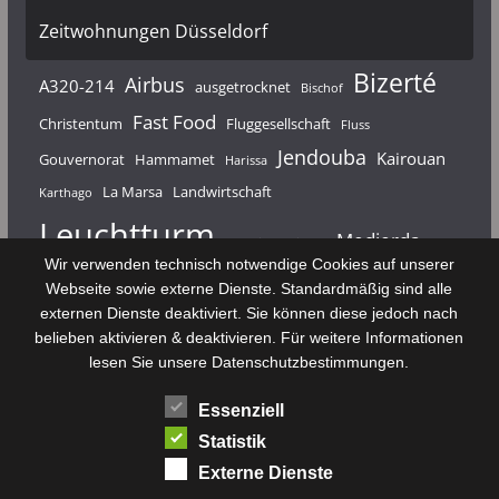
Zeitwohnungen Düsseldorf
Bizerté
Airbus
A320-214
ausgetrocknet
Bischof
Fast Food
Christentum
Fluggesellschaft
Fluss
Jendouba
Kairouan
Gouvernorat
Hammamet
Harissa
La Marsa
Landwirtschaft
Karthago
Leuchtturm
Medjerda
Mahdia
Majerda
Wir verwenden technisch notwendige Cookies auf unserer
Nouvelair
Nabeul
Monastir
Médenine
Punier
Webseite sowie externe Dienste. Standardmäßig sind alle
externen Dienste deaktiviert. Sie können diese jedoch nach
Rundfunk
Römer
Salzsee
Sebkha
Radio Tunis
Rom
belieben aktivieren & deaktivieren. Für weitere Informationen
Sousse
Sfax
lesen Sie unsere Datenschutzbestimmungen.
Senke
Souk El Arba
Sidi Bou Said
SPHB
Essenziell
Stadt
Tabarka
Telekommunikation
Toulouse
Statistik
Tunis
Tunisair
Zaghouan
Externe Dienste