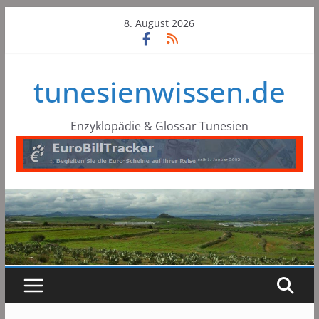
Skip
8. August 2026
to
content
tunesienwissen.de
Enzyklopädie & Glossar Tunesien