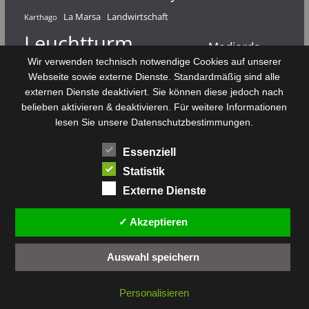
La Marsa
Landwirtschaft
Karthago
Leuchtturm
Medjerda
Mahdia
Majerda
Wir verwenden technisch notwendige Cookies auf unserer
Nouvelair
Nabeul
Monastir
Médenine
Punier
Webseite sowie externe Dienste. Standardmäßig sind alle
externen Dienste deaktiviert. Sie können diese jedoch nach
Rundfunk
Römer
Salzsee
Sebkha
Radio Tunis
Rom
belieben aktivieren & deaktivieren. Für weitere Informationen
Sousse
Sfax
lesen Sie unsere Datenschutzbestimmungen.
Senke
Souk El Arba
Sidi Bou Said
SPHB
Essenziell
Stadt
Tabarka
Telekommunikation
Toulouse
Statistik
Tunis
Tunisair
Zaghouan
Externe Dienste
✓ Akzeptieren
Auswahl speichern
Copyright © 2026 by
tunesienwissen.de
. All rights reserved.
Personalisieren