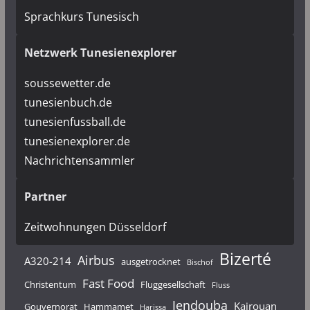
Sprachkurs Tunesisch
Netzwerk Tunesienexplorer
soussewetter.de
tunesienbuch.de
tunesienfussball.de
tunesienexplorer.de
Nachrichtensammler
Partner
Zeitwohnungen Düsseldorf
Bizerté
Airbus
A320-214
ausgetrocknet
Bischof
Fast Food
Christentum
Fluggesellschaft
Fluss
Jendouba
Kairouan
Gouvernorat
Hammamet
Harissa