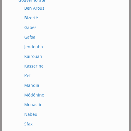
Gouvernorate
Ben Arous
Bizerté
Gabès
Gafsa
Jendouba
Kairouan
Kasserine
Kef
Mahdia
Médénine
Monastir
Nabeul
Sfax