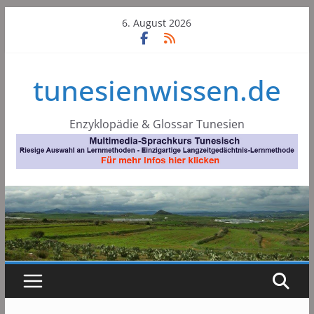
Skip
6. August 2026
to
content
tunesienwissen.de
Enzyklopädie & Glossar Tunesien