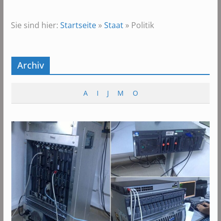
Sie sind hier:
Startseite
»
Staat
»
Politik
Archiv
A
I
J
M
O