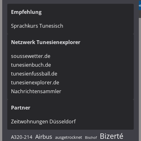
✓ Erlauben
Datenschutzb
Empfehlung
Sprachkurs Tunesisch
Netzwerk Tunesienexplorer
soussewetter.de
tunesienbuch.de
tunesienfussball.de
tunesienexplorer.de
Nachrichtensammler
Partner
Zeitwohnungen Düsseldorf
Bizerté
Airbus
A320-214
ausgetrocknet
Bischof