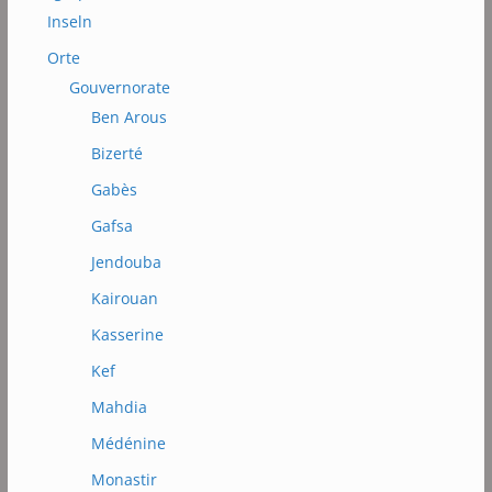
Inseln
Orte
Gouvernorate
Ben Arous
Bizerté
Gabès
Gafsa
Jendouba
Kairouan
Kasserine
Kef
Mahdia
Médénine
Monastir