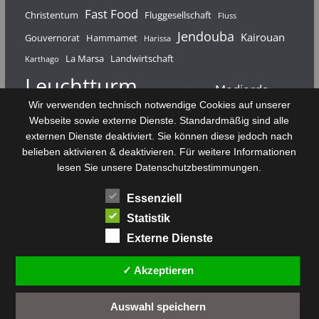
Fast Food
Christentum
Fluggesellschaft
Fluss
Jendouba
Kairouan
Gouvernorat
Hammamet
Harissa
La Marsa
Landwirtschaft
Karthago
Leuchtturm
Medjerda
Mahdia
Majerda
Wir verwenden technisch notwendige Cookies auf unserer
Nouvelair
Nabeul
Monastir
Médenine
Punier
Webseite sowie externe Dienste. Standardmäßig sind alle
externen Dienste deaktiviert. Sie können diese jedoch nach
Rundfunk
Römer
Salzsee
Sebkha
Radio Tunis
Rom
belieben aktivieren & deaktivieren. Für weitere Informationen
Sousse
Sfax
lesen Sie unsere Datenschutzbestimmungen.
Senke
Souk El Arba
Sidi Bou Said
SPHB
Essenziell
Stadt
Tabarka
Telekommunikation
Toulouse
Statistik
Tunis
Tunisair
Zaghouan
Externe Dienste
✓ Akzeptieren
Auswahl speichern