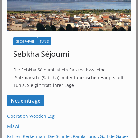
GEOGRAPHIE
TUNIS
Sebkha Séjoumi
Die Sebkha Séjoumi ist ein Salzsee bzw. eine
„Salzmarsch“ (Sabcha) in der tunesischen Hauptstadt
Tunis. Sie gilt trotz ihrer Lage
Neueinträge
Operation Wooden Leg
Mlawi
Fähren Kerkennah: Die Schiffe „Ramla“ und „Golf de Gabes“