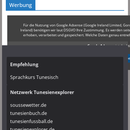
Werbung
Für die Nutzung von Google Adsense (Google Ireland Limited, Gor
Ireland) benötigen wir laut DSGVO Ihre Zustimmung. Es werden s
erhoben, verarbeitet und gespeichert. Welche Daten genau entn
Google Adsense
ist deakti
✓ Erlauben
Datenschutzb
Empfehlung
Sprachkurs Tunesisch
Netzwerk Tunesienexplorer
soussewetter.de
tunesienbuch.de
tunesienfussball.de
tunesienexplorer.de