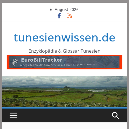
Skip
6. August 2026
to
content
tunesienwissen.de
Enzyklopädie & Glossar Tunesien