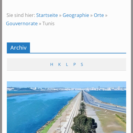
Sie sind hier:
Startseite
»
Geographie
»
Orte
»
Gouvernorate
»
Tunis
Archiv
H
K
L
P
S