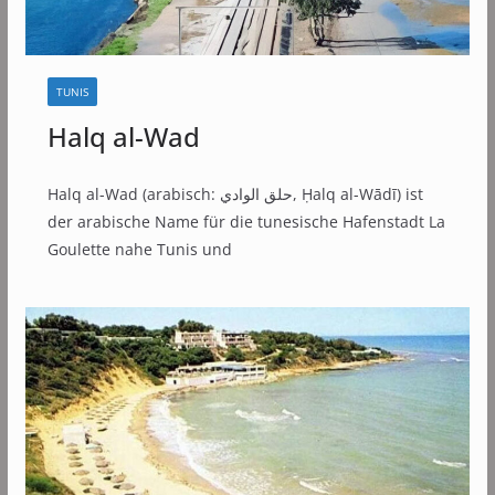
TUNIS
Halq al-Wad
Halq al-Wad (arabisch: حلق الوادي, Ḥalq al-Wādī) ist
der arabische Name für die tunesische Hafenstadt La
Goulette nahe Tunis und