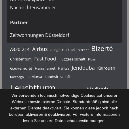
Nachrichtensammler
Partner
Zeitwohnungen Düsseldorf
Bizerté
Airbus
A320-214
ausgetrocknet
Bischof
Fast Food
Christentum
Fluggesellschaft
Fluss
Jendouba
Kairouan
Gouvernorat
Hammamet
Harissa
La Marsa
Landwirtschaft
Karthago
Leuchtturm
Medjerda
Mahdia
Majerda
Wir verwenden technisch notwendige Cookies auf unserer
Nouvelair
Nabeul
Monastir
Médenine
Punier
Webseite sowie externe Dienste. Standardmäßig sind alle
externen Dienste deaktiviert. Sie können diese jedoch nach
Rundfunk
Römer
Salzsee
Sebkha
Radio Tunis
Rom
belieben aktivieren & deaktivieren. Für weitere Informationen
Sousse
Sfax
lesen Sie unsere Datenschutzbestimmungen.
Senke
Souk El Arba
Sidi Bou Said