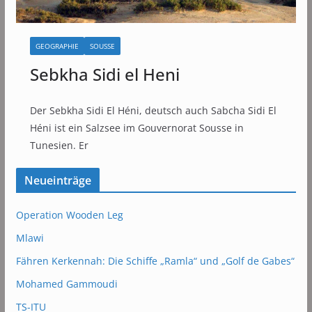
GEOGRAPHIE
SOUSSE
Sebkha Sidi el Heni
Der Sebkha Sidi El Héni, deutsch auch Sabcha Sidi El
Héni ist ein Salzsee im Gouvernorat Sousse in
Tunesien. Er
Neueinträge
Operation Wooden Leg
Mlawi
Fähren Kerkennah: Die Schiffe „Ramla“ und „Golf de Gabes“
Mohamed Gammoudi
TS-ITU