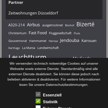
Partner
Zeitwohnungen Düsseldorf
Bizerté
Airbus
A320-214
ausgetrocknet
Bischof
Fast Food
Christentum
Fluggesellschaft
Fluss
Jendouba
Kairouan
Gouvernorat
Hammamet
Harissa
La Marsa
Landwirtschaft
Karthago
Leuchtturm
Medjerda
Mahdia
Majerda
Wir verwenden technisch notwendige Cookies auf unserer
Nouvelair
Nabeul
Monastir
Médenine
Punier
Webseite sowie externe Dienste. Standardmäßig sind alle
externen Dienste deaktiviert. Sie können diese jedoch nach
Rundfunk
Römer
Salzsee
Sebkha
Radio Tunis
Rom
belieben aktivieren & deaktivieren. Für weitere Informationen
Sousse
Sfax
lesen Sie unsere Datenschutzbestimmungen.
Senke
Souk El Arba
Sidi Bou Said
SPHB
Essenziell
Stadt
Tabarka
Telekommunikation
Toulouse
Statistik
Tunis