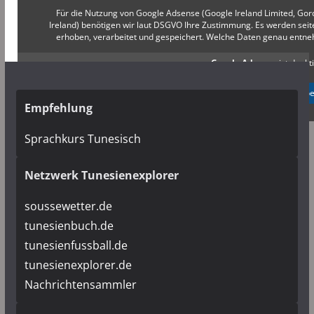
Für die Nutzung von Google Adsense (Google Ireland Limited, Gor
Ireland) benötigen wir laut DSGVO Ihre Zustimmung. Es werden s
erhoben, verarbeitet und gespeichert. Welche Daten genau entn
Google Adsense
ist deakti
✓ Erlauben
Datenschutzb
Empfehlung
Sprachkurs Tunesisch
Netzwerk Tunesienexplorer
soussewetter.de
tunesienbuch.de
tunesienfussball.de
tunesienexplorer.de
Nachrichtensammler