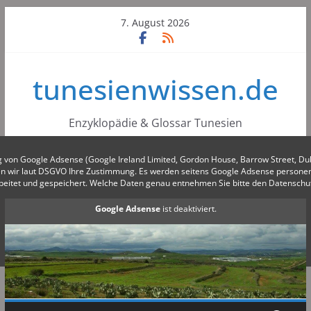
Skip
7. August 2026
to
content
tunesienwissen.de
Enzyklopädie & Glossar Tunesien
g von Google Adsense (Google Ireland Limited, Gordon House, Barrow Street, Du
gen wir laut DSGVO Ihre Zustimmung. Es werden seitens Google Adsense person
beitet und gespeichert. Welche Daten genau entnehmen Sie bitte den Datensch
Google Adsense
ist deaktiviert.
✓ Erlauben
Datenschutzbedingungen