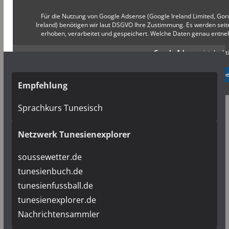
Für die Nutzung von Google Adsense (Google Ireland Limited, Gor
Ireland) benötigen wir laut DSGVO Ihre Zustimmung. Es werden s
erhoben, verarbeitet und gespeichert. Welche Daten genau entn
Google Adsense
ist deakti
✓ Erlauben
Datenschutzb
Empfehlung
Sprachkurs Tunesisch
Netzwerk Tunesienexplorer
soussewetter.de
tunesienbuch.de
tunesienfussball.de
tunesienexplorer.de
Nachrichtensammler