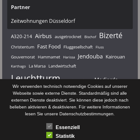
Partner
Zeitwohnungen Düsseldorf
Bizerté
Airbus
A320-214
ausgetrocknet
Bischof
Fast Food
Christentum
Fluggesellschaft
Fluss
Jendouba
Kairouan
Gouvernorat
Hammamet
Harissa
La Marsa
Landwirtschaft
Karthago
Leuchtturm
Medjerda
Mahdia
Majerda
Wir verwenden technisch notwendige Cookies auf unserer
Nouvelair
Nabeul
Monastir
Médenine
Punier
Webseite sowie externe Dienste. Standardmäßig sind alle
externen Dienste deaktiviert. Sie können diese jedoch nach
Rundfunk
Römer
Salzsee
Sebkha
Radio Tunis
Rom
belieben aktivieren & deaktivieren. Für weitere Informationen
Sousse
Sfax
lesen Sie unsere Datenschutzbestimmungen.
Senke
Souk El Arba
Sidi Bou Said
SPHB
Essenziell
Stadt
Tabarka
Telekommunikation
Toulouse
Statistik