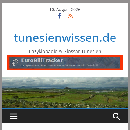
Skip
10. August 2026
to
content
tunesienwissen.de
Enzyklopädie & Glossar Tunesien