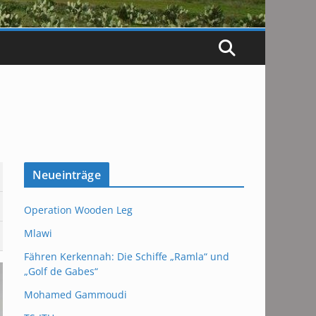
Neueinträge
Operation Wooden Leg
Mlawi
Fähren Kerkennah: Die Schiffe „Ramla“ und
„Golf de Gabes“
Mohamed Gammoudi