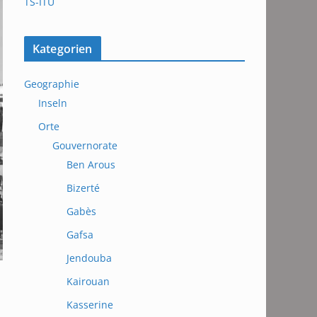
TS-ITU
Kategorien
Geographie
Inseln
Orte
Gouvernorate
Ben Arous
Bizerté
Gabès
Gafsa
Jendouba
Kairouan
Kasserine