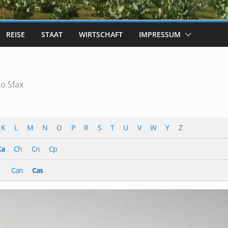
REISE
STAAT
WIRTSCHAFT
IMPRESSUM
o Sfax
K
L
M
N
O
P
R
S
T
U
V
W
Y
Z
Ca
Ch
Cn
Cp
Can
Cas