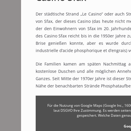
Der städtische Strand „Le Casino“ oder auch 
von Sfax, der dieses Casino (das heute nicht meh
der den Einwohnern von Sfax im 20. Jahrhunder
des Casino Sfax reicht bis in die 1950er Jahre 
Brise genießen konnte, aber es wurde durch
industrielle d’acide phosphorique et d’engrais) 
Die Familien kamen am späten Nachmittag an 
kostenlose Duschen und alle möglichen Annehm
Ganzes. Seit Mitte der 1970er Jahre ist dieser
Nähe der benachbarten Strände Phosphataufber
Für die Nutzung von Google Maps (Google Inc., 16
laut DSGVO Ihre Zustimmung. Es werden seite
gespeichert. Welche Daten gena
Goo