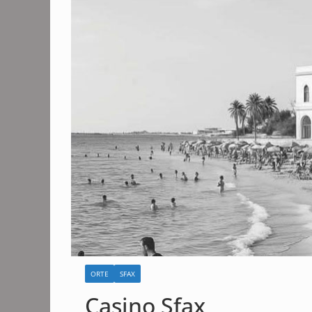
ORTE
SFAX
Casino Sfax