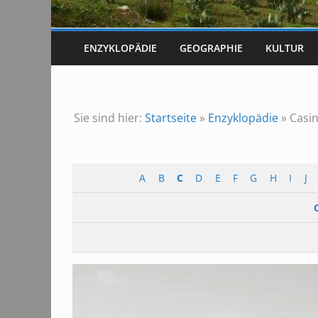
ENZYKLOPÄDIE
GEOGRAPHIE
KULTUR
Sie sind hier:
Startseite
»
Enzyklopädie
»
Casin
A
B
C
D
E
F
G
H
I
J