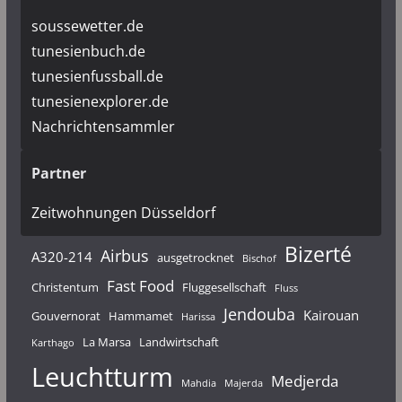
soussewetter.de
tunesienbuch.de
tunesienfussball.de
tunesienexplorer.de
Nachrichtensammler
Partner
Zeitwohnungen Düsseldorf
Bizerté
Airbus
A320-214
ausgetrocknet
Bischof
Fast Food
Christentum
Fluggesellschaft
Fluss
Jendouba
Kairouan
Gouvernorat
Hammamet
Harissa
La Marsa
Landwirtschaft
Karthago
Leuchtturm
Medjerda
Mahdia
Majerda