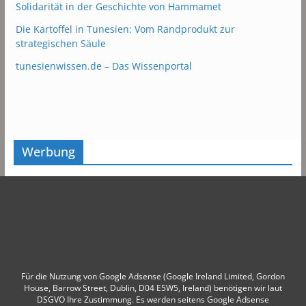
Solidarität in der Geschichte von Hammamet
Die Kartoffel in Tunesien: Vom Randprodukt zur
strategischen Säule
tunesienwissen.de – Das Wissenportal
Werbung
Für die Nutzung von Google Adsense (Google Ireland Limited, Gordon
House, Barrow Street, Dublin, D04 E5W5, Ireland) benötigen wir laut
DSGVO Ihre Zustimmung. Es werden seitens Google Adsense