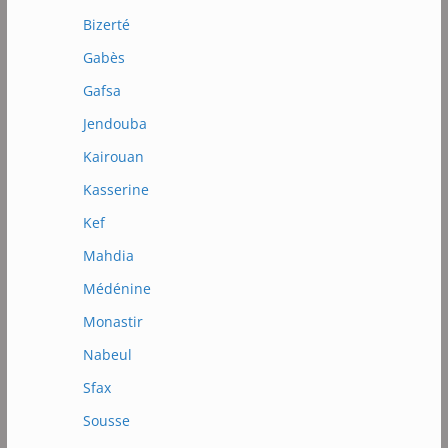
Bizerté
Gabès
Gafsa
Jendouba
Kairouan
Kasserine
Kef
Mahdia
Médénine
Monastir
Nabeul
Sfax
Sousse