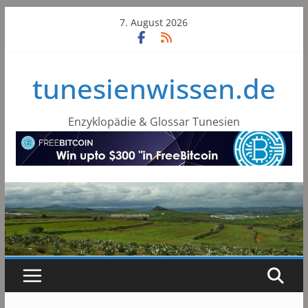
Skip
7. August 2026
to
content
tunesienwissen.de
Enzyklopädie & Glossar Tunesien