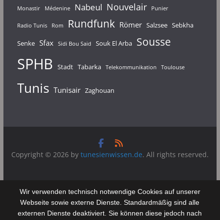
Nouvelair
Nabeul
Monastir
Médenine
Punier
Rundfunk
Römer
Salzsee
Sebkha
Radio Tunis
Rom
Sousse
Sfax
Senke
Souk El Arba
Sidi Bou Said
SPHB
Stadt
Tabarka
Telekommunikation
Toulouse
Tunis
Tunisair
Zaghouan
Copyright © 2026 by
tunesienwissen.de
. All rights reserved.
Wir verwenden technisch notwendige Cookies auf unserer
Webseite sowie externe Dienste. Standardmäßig sind alle
externen Dienste deaktiviert. Sie können diese jedoch nach