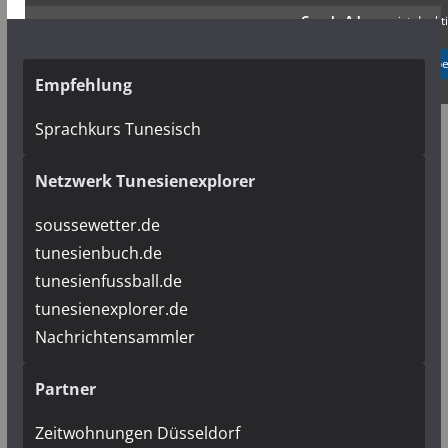
Google Adsense
ist deakti
✓ Erlauben
Datenschutzb
Empfehlung
Sprachkurs Tunesisch
Netzwerk Tunesienexplorer
soussewetter.de
tunesienbuch.de
tunesienfussball.de
tunesienexplorer.de
Nachrichtensammler
Partner
Zeitwohnungen Düsseldorf