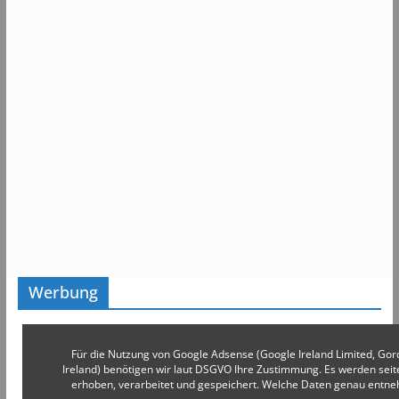
Werbung
Für die Nutzung von Google Adsense (Google Ireland Limited, Gor
Ireland) benötigen wir laut DSGVO Ihre Zustimmung. Es werden s
erhoben, verarbeitet und gespeichert. Welche Daten genau entn