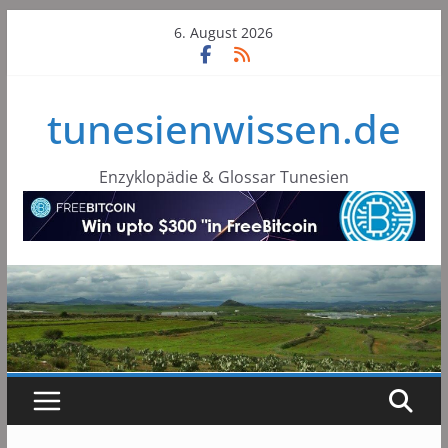
Skip
6. August 2026
to
content
tunesienwissen.de
Enzyklopädie & Glossar Tunesien