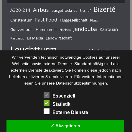
Bizerté
Airbus
A320-214
ausgetrocknet
Bischof
Fast Food
Christentum
Fluggesellschaft
Fluss
Jendouba
Kairouan
Gouvernorat
Hammamet
Harissa
La Marsa
Landwirtschaft
Karthago
Leuchtturm
Medjerda
Mahdia
Majerda
Wir verwenden technisch notwendige Cookies auf unserer
Nouvelair
Nabeul
Monastir
Médenine
Punier
Webseite sowie externe Dienste. Standardmäßig sind alle
externen Dienste deaktiviert. Sie können diese jedoch nach
Rundfunk
Römer
Salzsee
Sebkha
Radio Tunis
Rom
belieben aktivieren & deaktivieren. Für weitere Informationen
Sousse
Sfax
lesen Sie unsere Datenschutzbestimmungen.
Senke
Souk El Arba
Sidi Bou Said
SPHB
Essenziell
Stadt
Tabarka
Telekommunikation
Toulouse
Statistik
Tunis
Tunisair
Zaghouan
Externe Dienste
✓ Akzeptieren