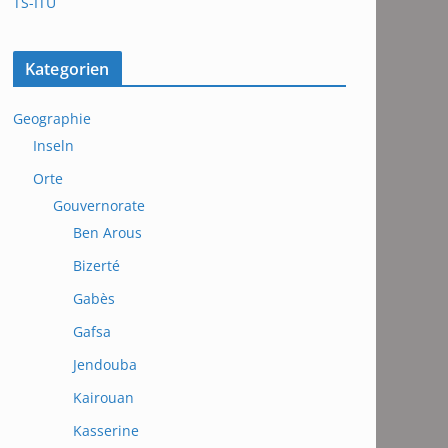
TS-ITU
Kategorien
Geographie
Inseln
Orte
Gouvernorate
Ben Arous
Bizerté
Gabès
Gafsa
Jendouba
Kairouan
Kasserine