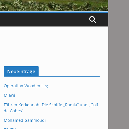
Neueinträge
Operation Wooden Leg
Mlawi
Fähren Kerkennah: Die Schiffe „Ramla“ und „Golf
de Gabes“
Mohamed Gammoudi