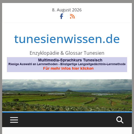
Skip
8. August 2026
to
content
tunesienwissen.de
Enzyklopädie & Glossar Tunesien