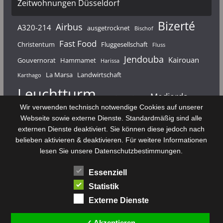
Zeitwohnungen Düsseldorf
Bizerté
Airbus
A320-214
ausgetrocknet
Bischof
Fast Food
Christentum
Fluggesellschaft
Fluss
Jendouba
Kairouan
Gouvernorat
Hammamet
Harissa
La Marsa
Landwirtschaft
Karthago
Leuchtturm
Medjerda
Mahdia
Majerda
Wir verwenden technisch notwendige Cookies auf unserer
Nouvelair
Nabeul
Monastir
Médenine
Punier
Webseite sowie externe Dienste. Standardmäßig sind alle
externen Dienste deaktiviert. Sie können diese jedoch nach
Rundfunk
Römer
Salzsee
Sebkha
Radio Tunis
Rom
belieben aktivieren & deaktivieren. Für weitere Informationen
Sousse
Sfax
lesen Sie unsere Datenschutzbestimmungen.
Senke
Souk El Arba
Sidi Bou Said
SPHB
Essenziell
Stadt
Tabarka
Telekommunikation
Toulouse
Statistik
Tunis
Tunisair
Zaghouan
Externe Dienste
✓ Akzeptieren