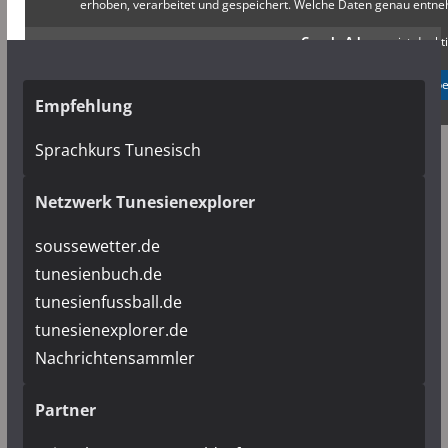
erhoben, verarbeitet und gespeichert. Welche Daten genau entn
Google Adsense
ist deakti
✓ Erlauben
Datenschutzb
Empfehlung
Sprachkurs Tunesisch
Netzwerk Tunesienexplorer
soussewetter.de
tunesienbuch.de
tunesienfussball.de
tunesienexplorer.de
Nachrichtensammler
Partner