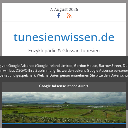
Skip
7. August 2026
to
content
tunesienwissen.de
Enzyklopädie & Glossar Tunesien
g von Google Adsense (Google Ireland Limited, Gordon House, Barrow Street, Du
gen wir laut DSGVO Ihre Zustimmung. Es werden seitens Google Adsense person
beitet und gespeichert. Welche Daten genau entnehmen Sie bitte den Datensch
Google Adsense
ist deaktiviert.
✓ Erlauben
Datenschutzbedingungen