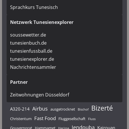
Sprachkurs Tunesisch
Netzwerk Tunesienexplorer
soussewetter.de
tunesienbuch.de
tunesienfussball.de
tunesienexplorer.de
Nachrichtensammler
Partner
Zeitwohnungen Düsseldorf
Bizerté
Airbus
A320-214
ausgetrocknet
Bischof
Fast Food
Christentum
Fluggesellschaft
Fluss
Jendouba
Kairouan
Gouvernorat
Hammamet
Harissa