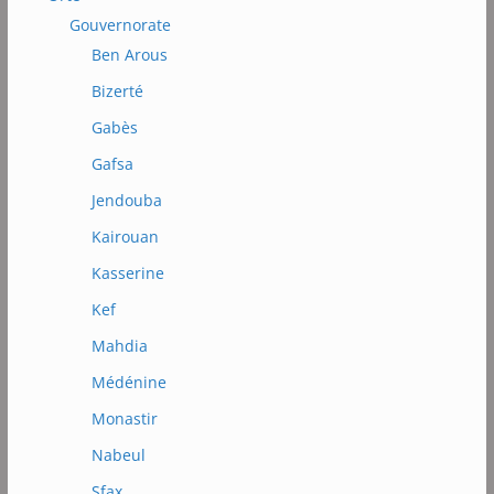
Gouvernorate
Ben Arous
Bizerté
Gabès
Gafsa
Jendouba
Kairouan
Kasserine
Kef
Mahdia
Médénine
Monastir
Nabeul
Sfax