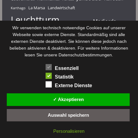
La Marsa
Landwirtschaft
Karthago
Leuchtturm
Medjerda
Mahdia
Majerda
Wir verwenden technisch notwendige Cookies auf unserer
Nouvelair
Nabeul
Monastir
Médenine
Punier
Webseite sowie externe Dienste. Standardmäßig sind alle
externen Dienste deaktiviert. Sie können diese jedoch nach
Rundfunk
Römer
Salzsee
Sebkha
Radio Tunis
Rom
belieben aktivieren & deaktivieren. Für weitere Informationen
Sousse
Sfax
lesen Sie unsere Datenschutzbestimmungen.
Senke
Souk El Arba
Sidi Bou Said
SPHB
Essenziell
Stadt
Tabarka
Telekommunikation
Toulouse
Statistik
Tunis
Tunisair
Zaghouan
Externe Dienste
✓ Akzeptieren
Auswahl speichern
Copyright © 2026 by
tunesienwissen.de
. All rights reserved.
Personalisieren