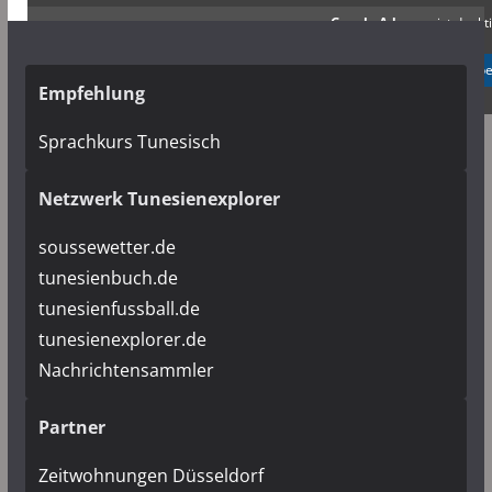
Google Adsense
ist deakti
✓ Erlauben
Datenschutzb
Empfehlung
Sprachkurs Tunesisch
Netzwerk Tunesienexplorer
soussewetter.de
tunesienbuch.de
tunesienfussball.de
tunesienexplorer.de
Nachrichtensammler
Partner
Zeitwohnungen Düsseldorf