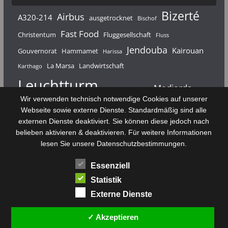
Bizerté
Airbus
A320-214
ausgetrocknet
Bischof
Fast Food
Christentum
Fluggesellschaft
Fluss
Jendouba
Kairouan
Gouvernorat
Hammamet
Harissa
La Marsa
Landwirtschaft
Karthago
Leuchtturm
Medjerda
Mahdia
Majerda
Wir verwenden technisch notwendige Cookies auf unserer
Nouvelair
Nabeul
Monastir
Médenine
Punier
Webseite sowie externe Dienste. Standardmäßig sind alle
externen Dienste deaktiviert. Sie können diese jedoch nach
Rundfunk
Römer
Salzsee
Sebkha
Radio Tunis
Rom
belieben aktivieren & deaktivieren. Für weitere Informationen
Sousse
Sfax
lesen Sie unsere Datenschutzbestimmungen.
Senke
Souk El Arba
Sidi Bou Said
SPHB
Essenziell
Stadt
Tabarka
Telekommunikation
Toulouse
Statistik
Tunis
Tunisair
Zaghouan
Externe Dienste
✓ Akzeptieren