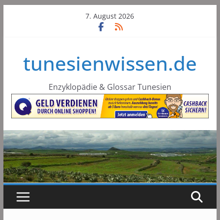
Skip
7. August 2026
to
content
tunesienwissen.de
Enzyklopädie & Glossar Tunesien