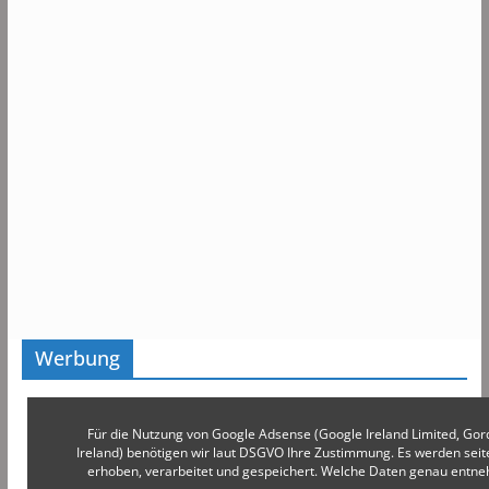
Werbung
Für die Nutzung von Google Adsense (Google Ireland Limited, Gor
Ireland) benötigen wir laut DSGVO Ihre Zustimmung. Es werden s
erhoben, verarbeitet und gespeichert. Welche Daten genau entn