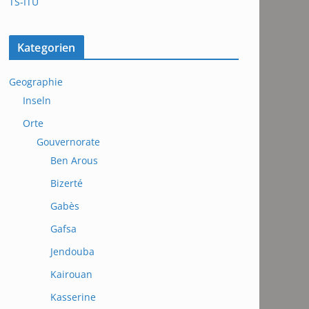
TS-ITU
Kategorien
Geographie
Inseln
Orte
Gouvernorate
Ben Arous
Bizerté
Gabès
Gafsa
Jendouba
Kairouan
Kasserine