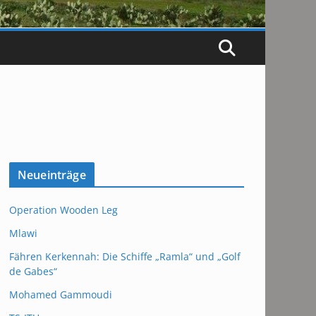
Neueinträge
Operation Wooden Leg
Mlawi
Fähren Kerkennah: Die Schiffe „Ramla“ und „Golf
de Gabes“
Mohamed Gammoudi