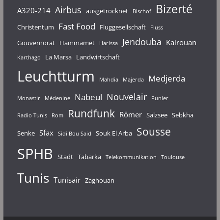
Bizerté
Airbus
A320-214
ausgetrocknet
Bischof
Fast Food
Christentum
Fluggesellschaft
Fluss
Jendouba
Kairouan
Gouvernorat
Hammamet
Harissa
La Marsa
Landwirtschaft
Karthago
Leuchtturm
Medjerda
Mahdia
Majerda
Nouvelair
Nabeul
Monastir
Médenine
Punier
Rundfunk
Römer
Salzsee
Sebkha
Radio Tunis
Rom
Sousse
Sfax
Senke
Souk El Arba
Sidi Bou Said
SPHB
Stadt
Tabarka
Telekommunikation
Toulouse
Tunis
Tunisair
Zaghouan