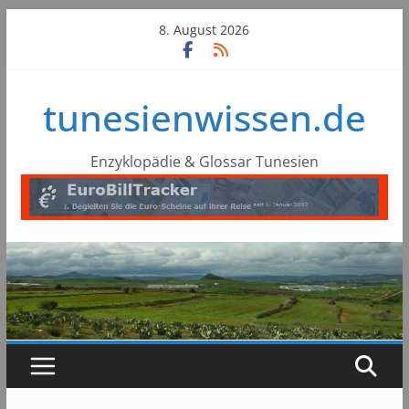
Skip
8. August 2026
to
content
tunesienwissen.de
Enzyklopädie & Glossar Tunesien