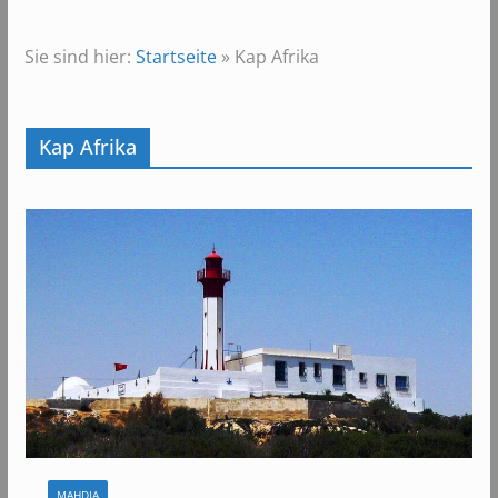
Sie sind hier:
Startseite
»
Kap Afrika
Kap Afrika
MAHDIA