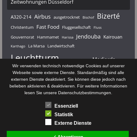
Zeitwohnungen Düsseldorf
Bizerté
Airbus
A320-214
ausgetrocknet
Bischof
Fast Food
Christentum
Fluggesellschaft
Fluss
Jendouba
Kairouan
Gouvernorat
Hammamet
Harissa
La Marsa
Landwirtschaft
Karthago
Leuchtturm
Medjerda
Mahdia
Majerda
Wir verwenden technisch notwendige Cookies auf unserer
Nouvelair
Nabeul
Monastir
Médenine
Punier
Webseite sowie externe Dienste. Standardmäßig sind alle
externen Dienste deaktiviert. Sie können diese jedoch nach
Rundfunk
Römer
Salzsee
Sebkha
Radio Tunis
Rom
belieben aktivieren & deaktivieren. Für weitere Informationen
Sousse
Sfax
lesen Sie unsere Datenschutzbestimmungen.
Senke
Souk El Arba
Sidi Bou Said
SPHB
Essenziell
Stadt
Tabarka
Telekommunikation
Toulouse
Statistik
Tunis
Tunisair
Zaghouan
Externe Dienste
✓ Akzeptieren