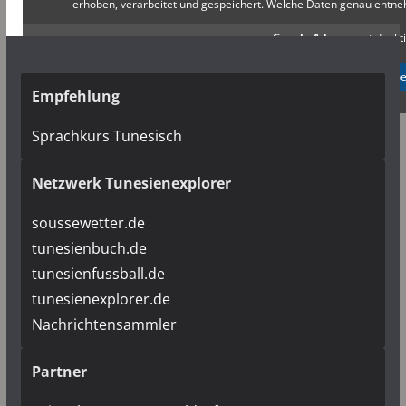
erhoben, verarbeitet und gespeichert. Welche Daten genau entn
Google Adsense
ist deakti
✓ Erlauben
Datenschutzb
Empfehlung
Sprachkurs Tunesisch
Netzwerk Tunesienexplorer
soussewetter.de
tunesienbuch.de
tunesienfussball.de
tunesienexplorer.de
Nachrichtensammler
Partner