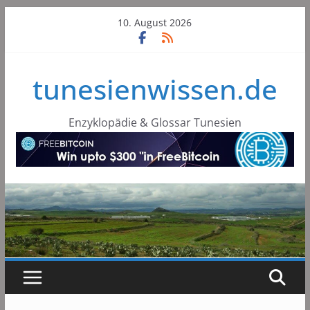
Skip
10. August 2026
to
content
tunesienwissen.de
Enzyklopädie & Glossar Tunesien