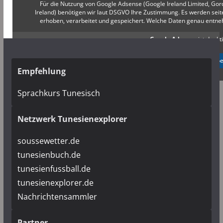
Für die Nutzung von Google Adsense (Google Ireland Limited, Gor
Ireland) benötigen wir laut DSGVO Ihre Zustimmung. Es werden s
erhoben, verarbeitet und gespeichert. Welche Daten genau entn
Google Adsense
ist deakti
✓ Erlauben
Datenschutzb
Empfehlung
Sprachkurs Tunesisch
Netzwerk Tunesienexplorer
soussewetter.de
tunesienbuch.de
tunesienfussball.de
tunesienexplorer.de
Nachrichtensammler
Partner