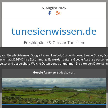
Skip
5. August 2026
to
content
tunesienwissen.de
Enzyklopädie & Glossar Tunesien
g von Google Adsense (Google Ireland Limited, Gordon House, Barrow Street, Du
gen wir laut DSGVO Ihre Zustimmung. Es werden seitens Google Adsense person
beitet und gespeichert. Welche Daten genau entnehmen Sie bitte den Datensch
Google Adsense
ist deaktiviert.
✓ Erlauben
Datenschutzbedingungen