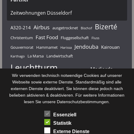
Zeitwohnungen Düsseldorf
Bizerté
Airbus
A320-214
ausgetrocknet
Bischof
Fast Food
Christentum
Fluggesellschaft
Fluss
Jendouba
Kairouan
Gouvernorat
Hammamet
Harissa
La Marsa
Landwirtschaft
Karthago
Leuchtturm
Medjerda
Mahdia
Majerda
Wir verwenden technisch notwendige Cookies auf unserer
Nouvelair
Nabeul
Monastir
Médenine
Punier
Webseite sowie externe Dienste. Standardmäßig sind alle
externen Dienste deaktiviert. Sie können diese jedoch nach
Rundfunk
Römer
Salzsee
Sebkha
Radio Tunis
Rom
belieben aktivieren & deaktivieren. Für weitere Informationen
Sousse
Sfax
lesen Sie unsere Datenschutzbestimmungen.
Senke
Souk El Arba
Sidi Bou Said
SPHB
Essenziell
Stadt
Tabarka
Telekommunikation
Toulouse
Statistik
Tunis
Tunisair
Zaghouan
Externe Dienste