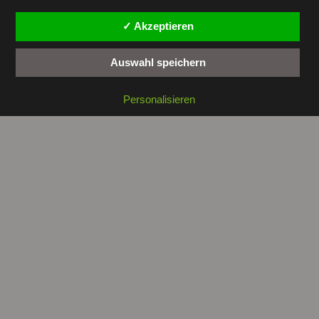
✓ Akzeptieren
Auswahl speichern
Copyright © 2026 by
tunesienwissen.de
. All rights reserved.
Personalisieren