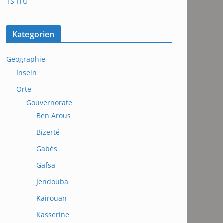
TS-ITU
Kategorien
Geographie
Inseln
Orte
Gouvernorate
Ben Arous
Bizerté
Gabès
Gafsa
Jendouba
Kairouan
Kasserine