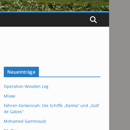
Neueinträge
Operation Wooden Leg
Mlawi
Fähren Kerkennah: Die Schiffe „Ramla“ und „Golf
de Gabes“
Mohamed Gammoudi