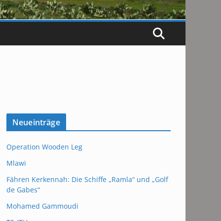
Neueinträge
Operation Wooden Leg
Mlawi
Fähren Kerkennah: Die Schiffe „Ramla“ und „Golf
de Gabes“
Mohamed Gammoudi