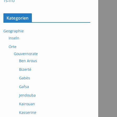
TS-ITU
Kategorien
Geographie
Inseln
Orte
Gouvernorate
Ben Arous
Bizerté
Gabès
Gafsa
Jendouba
Kairouan
Kasserine