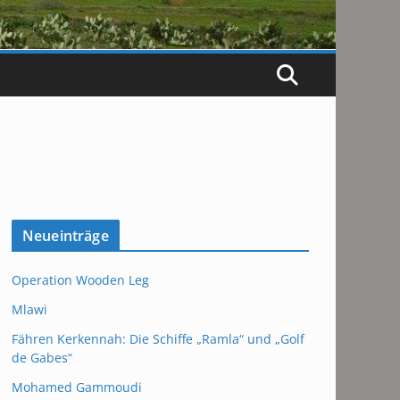
Neueinträge
Operation Wooden Leg
Mlawi
Fähren Kerkennah: Die Schiffe „Ramla“ und „Golf
de Gabes“
Mohamed Gammoudi