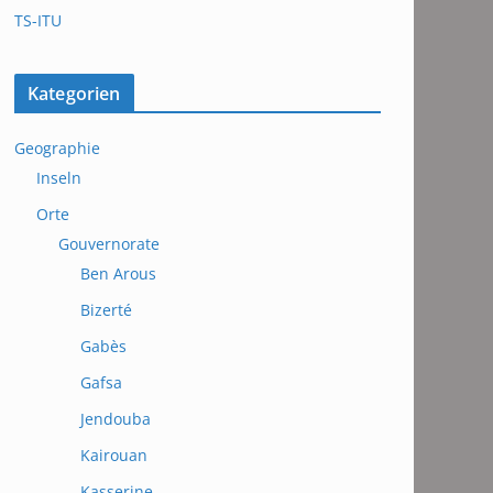
TS-ITU
Kategorien
Geographie
Inseln
Orte
Gouvernorate
Ben Arous
Bizerté
Gabès
Gafsa
Jendouba
Kairouan
Kasserine