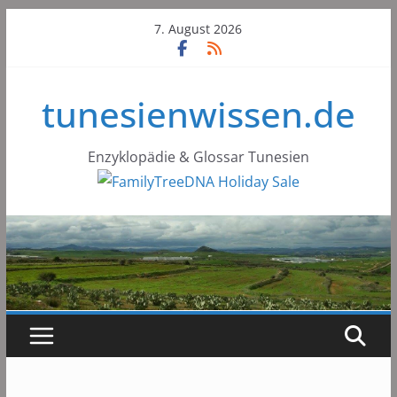
Skip
7. August 2026
to
content
tunesienwissen.de
Enzyklopädie & Glossar Tunesien