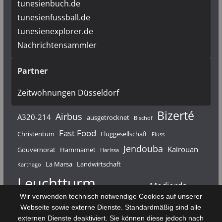
tunesienbuch.de
tunesienfussball.de
tunesienexplorer.de
Nachrichtensammler
Partner
Zeitwohnungen Düsseldorf
Bizerté
Airbus
A320-214
ausgetrocknet
Bischof
Fast Food
Christentum
Fluggesellschaft
Fluss
Jendouba
Kairouan
Gouvernorat
Hammamet
Harissa
La Marsa
Landwirtschaft
Karthago
Leuchtturm
Medjerda
Mahdia
Majerda
Wir verwenden technisch notwendige Cookies auf unserer
Nouvelair
Nabeul
Monastir
Médenine
Punier
Webseite sowie externe Dienste. Standardmäßig sind alle
externen Dienste deaktiviert. Sie können diese jedoch nach
Rundfunk