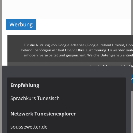
Werbung
Für die Nutzung von Google Adsense (Google Ireland Limited, Gor
Ireland) benötigen wir laut DSGVO Ihre Zustimmung. Es werden s
erhoben, verarbeitet und gespeichert. Welche Daten genau entn
Google Adsense
ist deakti
✓ Erlauben
Datenschutzb
Empfehlung
Sprachkurs Tunesisch
Netzwerk Tunesienexplorer
soussewetter.de