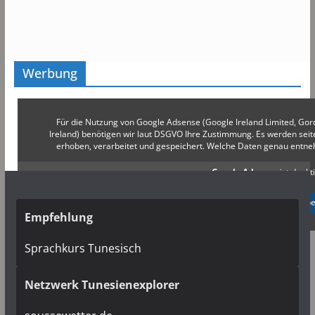
Werbung
Für die Nutzung von Google Adsense (Google Ireland Limited, Gor
Ireland) benötigen wir laut DSGVO Ihre Zustimmung. Es werden s
erhoben, verarbeitet und gespeichert. Welche Daten genau entn
Google Adsense
ist deakti
✓ Erlauben
Datenschutzb
Empfehlung
Sprachkurs Tunesisch
Netzwerk Tunesienexplorer