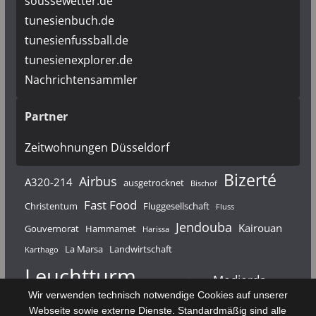
soussewetter.de
tunesienbuch.de
tunesienfussball.de
tunesienexplorer.de
Nachrichtensammler
Partner
Zeitwohnungen Düsseldorf
Bizerté
Airbus
A320-214
ausgetrocknet
Bischof
Fast Food
Christentum
Fluggesellschaft
Fluss
Jendouba
Kairouan
Gouvernorat
Hammamet
Harissa
La Marsa
Landwirtschaft
Karthago
Leuchtturm
Medjerda
Mahdia
Majerda
Wir verwenden technisch notwendige Cookies auf unserer
Nouvelair
Nabeul
Monastir
Médenine
Punier
Webseite sowie externe Dienste. Standardmäßig sind alle