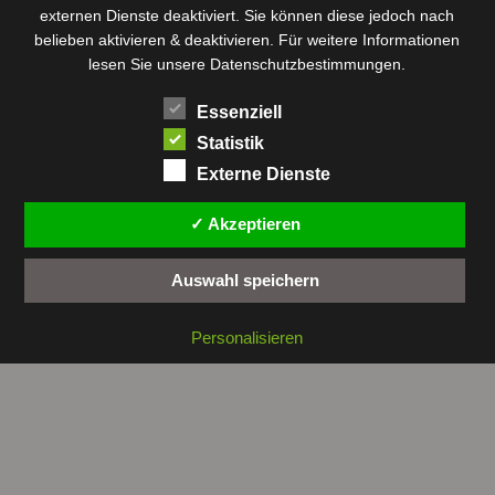
externen Dienste deaktiviert. Sie können diese jedoch nach
Rundfunk
Römer
Salzsee
Sebkha
Radio Tunis
Rom
belieben aktivieren & deaktivieren. Für weitere Informationen
Sousse
Sfax
lesen Sie unsere Datenschutzbestimmungen.
Senke
Souk El Arba
Sidi Bou Said
SPHB
Essenziell
Stadt
Tabarka
Telekommunikation
Toulouse
Statistik
Tunis
Tunisair
Zaghouan
Externe Dienste
✓ Akzeptieren
Auswahl speichern
Copyright © 2026 by
tunesienwissen.de
. All rights reserved.
Personalisieren