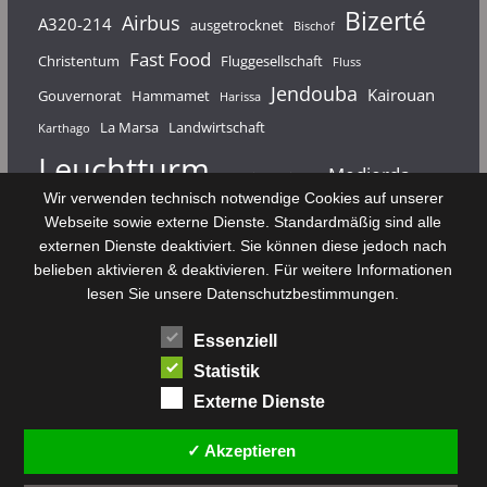
Bizerté
Airbus
A320-214
ausgetrocknet
Bischof
Fast Food
Christentum
Fluggesellschaft
Fluss
Jendouba
Kairouan
Gouvernorat
Hammamet
Harissa
La Marsa
Landwirtschaft
Karthago
Leuchtturm
Medjerda
Mahdia
Majerda
Wir verwenden technisch notwendige Cookies auf unserer
Nouvelair
Nabeul
Monastir
Médenine
Punier
Webseite sowie externe Dienste. Standardmäßig sind alle
externen Dienste deaktiviert. Sie können diese jedoch nach
Rundfunk
Römer
Salzsee
Sebkha
Radio Tunis
Rom
belieben aktivieren & deaktivieren. Für weitere Informationen
Sousse
Sfax
lesen Sie unsere Datenschutzbestimmungen.
Senke
Souk El Arba
Sidi Bou Said
SPHB
Essenziell
Stadt
Tabarka
Telekommunikation
Toulouse
Statistik
Tunis
Tunisair
Zaghouan
Externe Dienste
✓ Akzeptieren