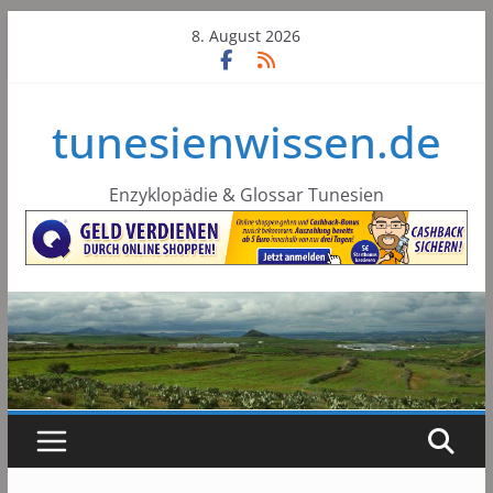
Skip
8. August 2026
to
content
tunesienwissen.de
Enzyklopädie & Glossar Tunesien