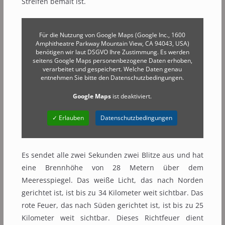
Streifen bemalt ist.
Für die Nutzung von Google Maps (Google Inc., 1600
Amphitheatre Parkway Mountain View, CA 94043, USA)
benötigen wir laut DSGVO Ihre Zustimmung. Es werden
seitens Google Maps personenbezogene Daten erhoben,
verarbeitet und gespeichert. Welche Daten genau
entnehmen Sie bitte den Datenschutzbedingungen.
Google Maps
ist deaktiviert.
✓ Erlauben
Datenschutzbedingungen
Es sendet alle zwei Sekunden zwei Blitze aus und hat
eine Brennhöhe von 28 Metern über dem
Meeresspiegel. Das weiße Licht, das nach Norden
gerichtet ist, ist bis zu 34 Kilometer weit sichtbar. Das
rote Feuer, das nach Süden gerichtet ist, ist bis zu 25
Kilometer weit sichtbar. Dieses Richtfeuer dient