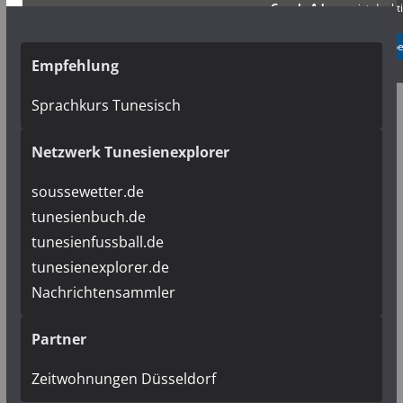
Google Adsense
ist deakti
✓ Erlauben
Datenschutzb
Empfehlung
Sprachkurs Tunesisch
Netzwerk Tunesienexplorer
soussewetter.de
tunesienbuch.de
tunesienfussball.de
tunesienexplorer.de
Nachrichtensammler
Partner
Zeitwohnungen Düsseldorf