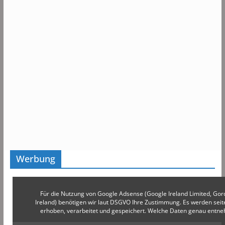
Werbung
Für die Nutzung von Google Adsense (Google Ireland Limited, Gor
Ireland) benötigen wir laut DSGVO Ihre Zustimmung. Es werden s
erhoben, verarbeitet und gespeichert. Welche Daten genau entn