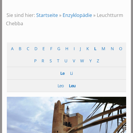
Sie sind hier:
Startseite
»
Enzyklopädie
»
Leuchtturm
Chebba
A
B
C
D
E
F
G
H
I
J
K
L
M
N
O
P
R
S
T
U
V
W
Y
Z
Le
Li
Leo
Leu