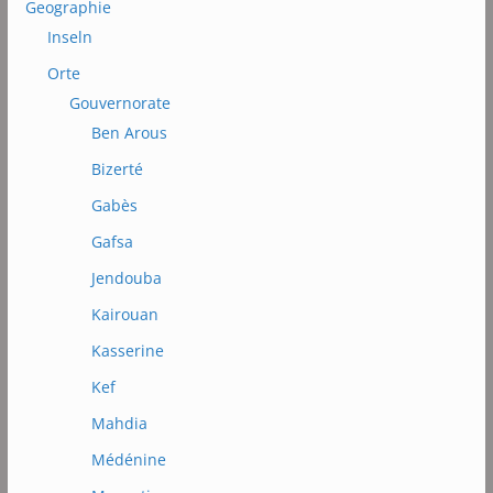
Geographie
Inseln
Orte
Gouvernorate
Ben Arous
Bizerté
Gabès
Gafsa
Jendouba
Kairouan
Kasserine
Kef
Mahdia
Médénine