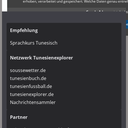
erhoben, verarbeitet und gespeichert. Welche Daten genau entn
Google Adsense
ist deakti
✓ Erlauben
Datenschutzb
Empfehlung
Sprachkurs Tunesisch
Netzwerk Tunesienexplorer
soussewetter.de
tunesienbuch.de
tunesienfussball.de
tunesienexplorer.de
Nachrichtensammler
Partner