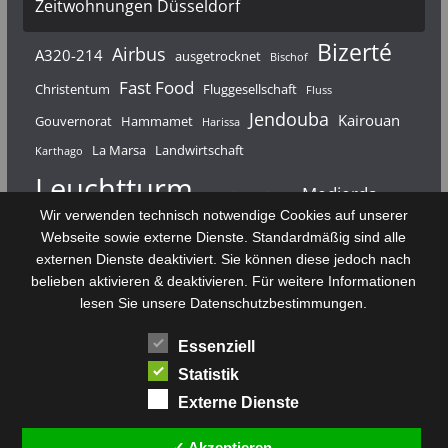
Zeitwohnungen Düsseldorf
Bizerté
Airbus
A320-214
ausgetrocknet
Bischof
Fast Food
Christentum
Fluggesellschaft
Fluss
Jendouba
Kairouan
Gouvernorat
Hammamet
Harissa
La Marsa
Landwirtschaft
Karthago
Leuchtturm
Medjerda
Mahdia
Majerda
Wir verwenden technisch notwendige Cookies auf unserer
Nouvelair
Nabeul
Monastir
Médenine
Punier
Webseite sowie externe Dienste. Standardmäßig sind alle
externen Dienste deaktiviert. Sie können diese jedoch nach
Rundfunk
Römer
Salzsee
Sebkha
Radio Tunis
Rom
belieben aktivieren & deaktivieren. Für weitere Informationen
Sousse
Sfax
lesen Sie unsere Datenschutzbestimmungen.
Senke
Souk El Arba
Sidi Bou Said
SPHB
Essenziell
Stadt
Tabarka
Telekommunikation
Toulouse
Statistik
Tunis
Tunisair
Zaghouan
Externe Dienste
✓ Akzeptieren