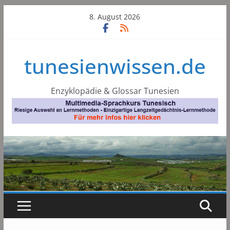
Skip
8. August 2026
to
content
tunesienwissen.de
Enzyklopädie & Glossar Tunesien