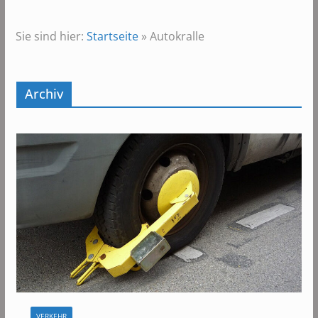
Sie sind hier:
Startseite
»
Autokralle
Archiv
VERKEHR