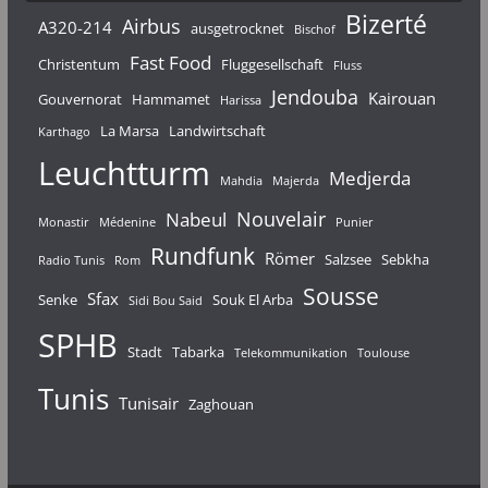
Bizerté
Airbus
A320-214
ausgetrocknet
Bischof
Fast Food
Christentum
Fluggesellschaft
Fluss
Jendouba
Kairouan
Gouvernorat
Hammamet
Harissa
La Marsa
Landwirtschaft
Karthago
Leuchtturm
Medjerda
Mahdia
Majerda
Nouvelair
Nabeul
Monastir
Médenine
Punier
Rundfunk
Römer
Salzsee
Sebkha
Radio Tunis
Rom
Sousse
Sfax
Senke
Souk El Arba
Sidi Bou Said
SPHB
Stadt
Tabarka
Telekommunikation
Toulouse
Tunis
Tunisair
Zaghouan