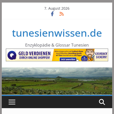
Skip
7. August 2026
to
content
tunesienwissen.de
Enzyklopädie & Glossar Tunesien