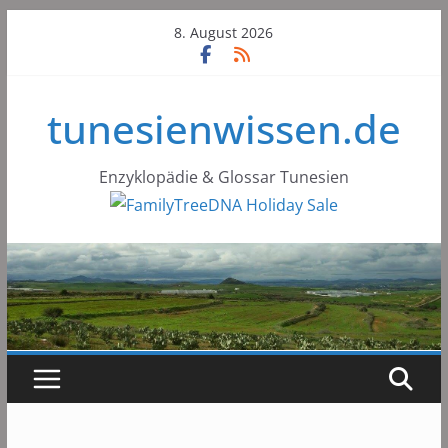
Skip
8. August 2026
to
content
tunesienwissen.de
Enzyklopädie & Glossar Tunesien