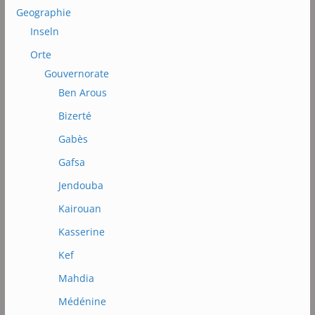
Geographie
Inseln
Orte
Gouvernorate
Ben Arous
Bizerté
Gabès
Gafsa
Jendouba
Kairouan
Kasserine
Kef
Mahdia
Médénine