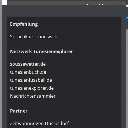
Google Adsense
ist deakti
✓ Erlauben
Datenschutzb
Empfehlung
Sprachkurs Tunesisch
Netzwerk Tunesienexplorer
soussewetter.de
tunesienbuch.de
tunesienfussball.de
tunesienexplorer.de
Nachrichtensammler
Partner
Zeitwohnungen Düsseldorf