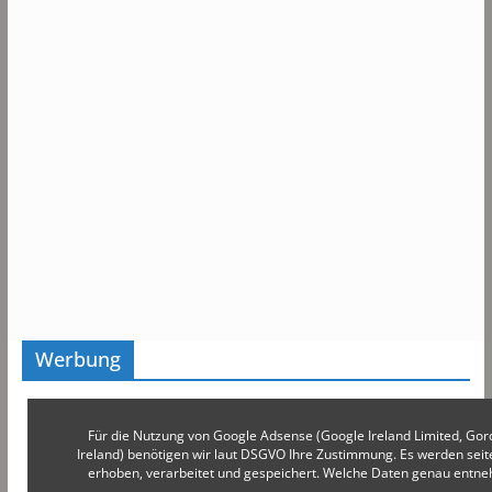
Werbung
Für die Nutzung von Google Adsense (Google Ireland Limited, Gor
Ireland) benötigen wir laut DSGVO Ihre Zustimmung. Es werden s
erhoben, verarbeitet und gespeichert. Welche Daten genau entn