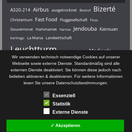
Bizerté
Airbus
A320-214
ausgetrocknet
Bischof
Fast Food
Christentum
Fluggesellschaft
Fluss
Jendouba
Kairouan
Gouvernorat
Hammamet
Harissa
La Marsa
Landwirtschaft
Karthago
Leuchtturm
Medjerda
Mahdia
Majerda
Wir verwenden technisch notwendige Cookies auf unserer
Nouvelair
Nabeul
Monastir
Médenine
Punier
Webseite sowie externe Dienste. Standardmäßig sind alle
externen Dienste deaktiviert. Sie können diese jedoch nach
Rundfunk
Römer
Salzsee
Sebkha
Radio Tunis
Rom
belieben aktivieren & deaktivieren. Für weitere Informationen
Sousse
Sfax
lesen Sie unsere Datenschutzbestimmungen.
Senke
Souk El Arba
Sidi Bou Said
SPHB
Essenziell
Stadt
Tabarka
Telekommunikation
Toulouse
Statistik
Tunis
Tunisair
Zaghouan
Externe Dienste
✓ Akzeptieren