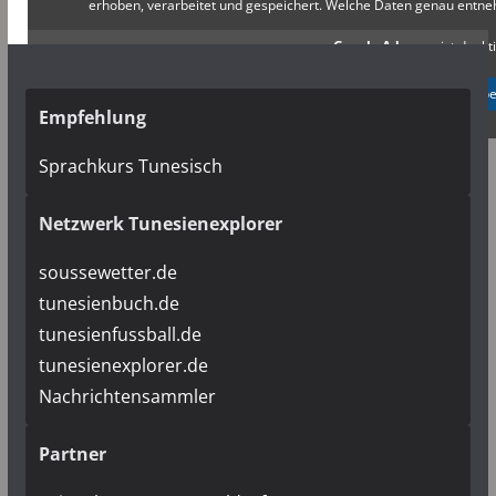
erhoben, verarbeitet und gespeichert. Welche Daten genau entn
Google Adsense
ist deakti
✓ Erlauben
Datenschutzb
Empfehlung
Sprachkurs Tunesisch
Netzwerk Tunesienexplorer
soussewetter.de
tunesienbuch.de
tunesienfussball.de
tunesienexplorer.de
Nachrichtensammler
Partner