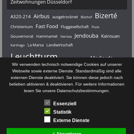
Zeitwohnungen Düsseldorf
Bizerté
Airbus
A320-214
ausgetrocknet
Bischof
Fast Food
Christentum
Fluggesellschaft
Fluss
Jendouba
Kairouan
Gouvernorat
Hammamet
Harissa
La Marsa
Landwirtschaft
Karthago
Leuchtturm
Medjerda
Mahdia
Majerda
Wir verwenden technisch notwendige Cookies auf unserer
Nouvelair
Nabeul
Monastir
Médenine
Punier
Webseite sowie externe Dienste. Standardmäßig sind alle
externen Dienste deaktiviert. Sie können diese jedoch nach
Rundfunk
Römer
Salzsee
Sebkha
Radio Tunis
Rom
belieben aktivieren & deaktivieren. Für weitere Informationen
Sousse
Sfax
lesen Sie unsere Datenschutzbestimmungen.
Senke
Souk El Arba
Sidi Bou Said
SPHB
Essenziell
Stadt
Tabarka
Telekommunikation
Toulouse
Statistik
Tunis
Tunisair
Zaghouan
Externe Dienste
✓ Akzeptieren