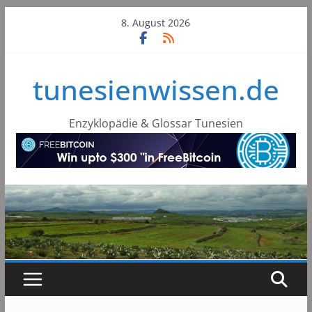
Skip
8. August 2026
to
content
tunesienwissen.de
Enzyklopädie & Glossar Tunesien