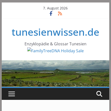
Skip
7. August 2026
to
content
tunesienwissen.de
Enzyklopädie & Glossar Tunesien