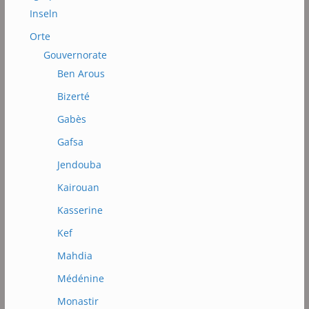
Inseln
Orte
Gouvernorate
Ben Arous
Bizerté
Gabès
Gafsa
Jendouba
Kairouan
Kasserine
Kef
Mahdia
Médénine
Monastir