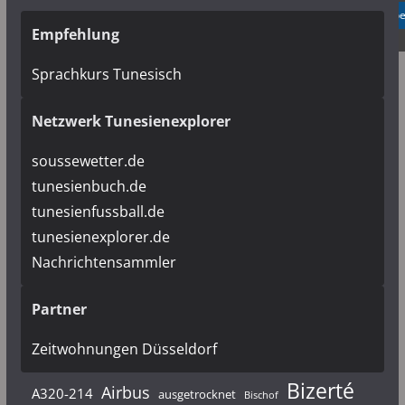
✓ Erlauben
Datenschutzb
Empfehlung
Sprachkurs Tunesisch
Netzwerk Tunesienexplorer
soussewetter.de
tunesienbuch.de
tunesienfussball.de
tunesienexplorer.de
Nachrichtensammler
Partner
Zeitwohnungen Düsseldorf
Bizerté
Airbus
A320-214
ausgetrocknet
Bischof