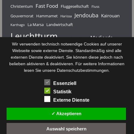
Fast Food
Christentum
Fluggesellschaft
Fluss
Jendouba
Kairouan
Gouvernorat
Hammamet
Harissa
La Marsa
Landwirtschaft
Karthago
Leuchtturm
Medjerda
Mahdia
Majerda
Wir verwenden technisch notwendige Cookies auf unserer
Nouvelair
Nabeul
Monastir
Médenine
Punier
Webseite sowie externe Dienste. Standardmäßig sind alle
externen Dienste deaktiviert. Sie können diese jedoch nach
Rundfunk
Römer
Salzsee
Sebkha
Radio Tunis
Rom
belieben aktivieren & deaktivieren. Für weitere Informationen
Sousse
Sfax
lesen Sie unsere Datenschutzbestimmungen.
Senke
Souk El Arba
Sidi Bou Said
SPHB
Essenziell
Stadt
Tabarka
Telekommunikation
Toulouse
Statistik
Tunis
Tunisair
Zaghouan
Externe Dienste
✓ Akzeptieren
Auswahl speichern