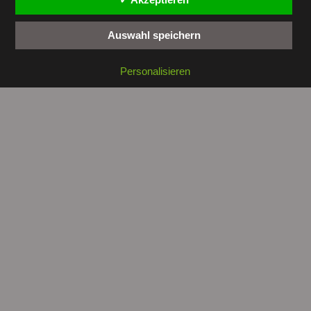
Auswahl speichern
Copyright © 2026 by
tunesienwissen.de
. All rights reserved.
Personalisieren