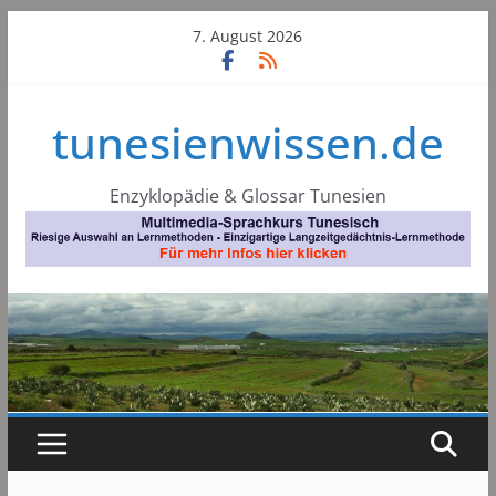
Skip
7. August 2026
to
content
tunesienwissen.de
Enzyklopädie & Glossar Tunesien