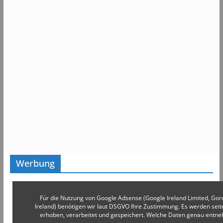
Werbung
Für die Nutzung von Google Adsense (Google Ireland Limited, Gor
Ireland) benötigen wir laut DSGVO Ihre Zustimmung. Es werden s
erhoben, verarbeitet und gespeichert. Welche Daten genau entn