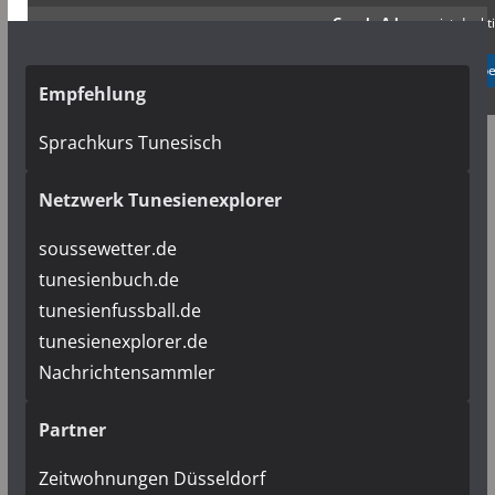
Google Adsense
ist deakti
✓ Erlauben
Datenschutzb
Empfehlung
Sprachkurs Tunesisch
Netzwerk Tunesienexplorer
soussewetter.de
tunesienbuch.de
tunesienfussball.de
tunesienexplorer.de
Nachrichtensammler
Partner
Zeitwohnungen Düsseldorf