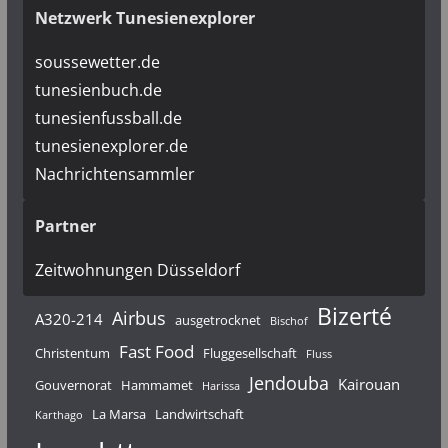
Netzwerk Tunesienexplorer
soussewetter.de
tunesienbuch.de
tunesienfussball.de
tunesienexplorer.de
Nachrichtensammler
Partner
Zeitwohnungen Düsseldorf
Bizerté
Airbus
A320-214
ausgetrocknet
Bischof
Fast Food
Christentum
Fluggesellschaft
Fluss
Jendouba
Kairouan
Gouvernorat
Hammamet
Harissa
La Marsa
Landwirtschaft
Karthago