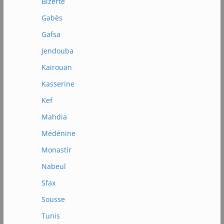
Bizerté
Gabès
Gafsa
Jendouba
Kairouan
Kasserine
Kef
Mahdia
Médénine
Monastir
Nabeul
Sfax
Sousse
Tunis