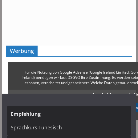
Werbung
Für die Nutzung von Google Adsense (Google Ireland Limited, Gor
Ireland) benötigen wir laut DSGVO Ihre Zustimmung. Es werden s
erhoben, verarbeitet und gespeichert. Welche Daten genau entn
Google Adsense
ist deakti
✓ Erlauben
Datenschutzb
Empfehlung
Sprachkurs Tunesisch