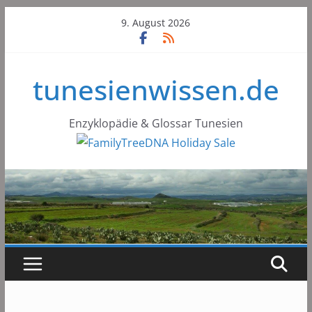
Skip
9. August 2026
to
content
tunesienwissen.de
Enzyklopädie & Glossar Tunesien