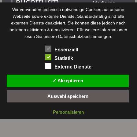
Leuchtturm
Medjerda
Mahdia
Majerda
Wir verwenden technisch notwendige Cookies auf unserer
Nouvelair
Nabeul
Monastir
Médenine
Punier
Webseite sowie externe Dienste. Standardmäßig sind alle
externen Dienste deaktiviert. Sie können diese jedoch nach
Rundfunk
Römer
Salzsee
Sebkha
Radio Tunis
Rom
belieben aktivieren & deaktivieren. Für weitere Informationen
Sousse
Sfax
lesen Sie unsere Datenschutzbestimmungen.
Senke
Souk El Arba
Sidi Bou Said
SPHB
Essenziell
Stadt
Tabarka
Telekommunikation
Toulouse
Statistik
Tunis
Tunisair
Zaghouan
Externe Dienste
✓ Akzeptieren
Auswahl speichern
Copyright © 2026 by
tunesienwissen.de
. All rights reserved.
Personalisieren