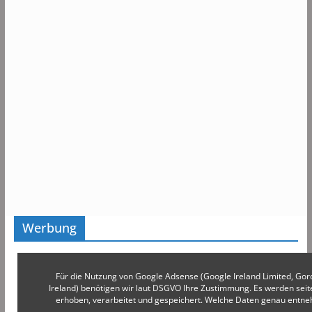
Werbung
Für die Nutzung von Google Adsense (Google Ireland Limited, Gor
Ireland) benötigen wir laut DSGVO Ihre Zustimmung. Es werden s
erhoben, verarbeitet und gespeichert. Welche Daten genau entn