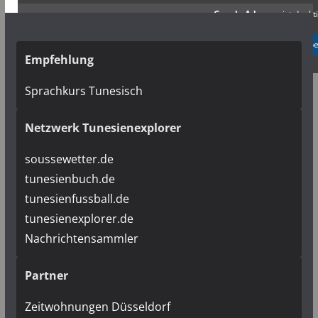
Google Adsense
ist deakti
✓ Erlauben
Datenschutzb
Empfehlung
Sprachkurs Tunesisch
Netzwerk Tunesienexplorer
soussewetter.de
tunesienbuch.de
tunesienfussball.de
tunesienexplorer.de
Nachrichtensammler
Partner
Zeitwohnungen Düsseldorf