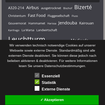
Bizerté
Airbus
A320-214
ausgetrocknet
Bischof
Fast Food
Christentum
Fluggesellschaft
Fluss
Jendouba
Kairouan
Gouvernorat
Hammamet
Harissa
La Marsa
Landwirtschaft
Karthago
Leuchtturm
Medjerda
Mahdia
Majerda
Wir verwenden technisch notwendige Cookies auf unserer
Nouvelair
Nabeul
Monastir
Médenine
Punier
Webseite sowie externe Dienste. Standardmäßig sind alle
externen Dienste deaktiviert. Sie können diese jedoch nach
Rundfunk
Römer
Salzsee
Sebkha
Radio Tunis
Rom
belieben aktivieren & deaktivieren. Für weitere Informationen
Sousse
Sfax
lesen Sie unsere Datenschutzbestimmungen.
Senke
Souk El Arba
Sidi Bou Said
SPHB
Essenziell
Stadt
Tabarka
Telekommunikation
Toulouse
Statistik
Tunis
Tunisair
Zaghouan
Externe Dienste
✓ Akzeptieren