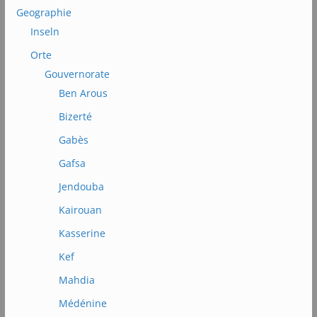
Geographie
Inseln
Orte
Gouvernorate
Ben Arous
Bizerté
Gabès
Gafsa
Jendouba
Kairouan
Kasserine
Kef
Mahdia
Médénine