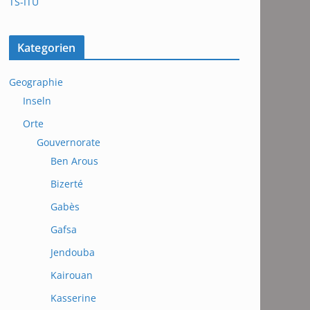
TS-ITU
Kategorien
Geographie
Inseln
Orte
Gouvernorate
Ben Arous
Bizerté
Gabès
Gafsa
Jendouba
Kairouan
Kasserine