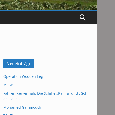
Neueinträge
Operation Wooden Leg
Mlawi
Fähren Kerkennah: Die Schiffe „Ramla“ und „Golf
de Gabes“
Mohamed Gammoudi