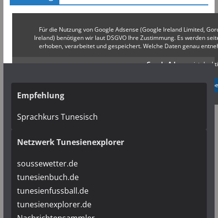
Für die Nutzung von Google Adsense (Google Ireland Limited, Gor
Ireland) benötigen wir laut DSGVO Ihre Zustimmung. Es werden s
erhoben, verarbeitet und gespeichert. Welche Daten genau entn
Google Adsense
ist deakti
✓ Erlauben
Datenschutzb
Empfehlung
Sprachkurs Tunesisch
Netzwerk Tunesienexplorer
soussewetter.de
tunesienbuch.de
tunesienfussball.de
tunesienexplorer.de