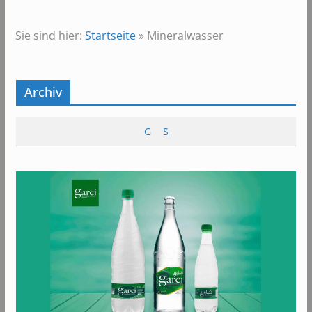
Sie sind hier:
Startseite
»
Mineralwasser
Archiv
G
S