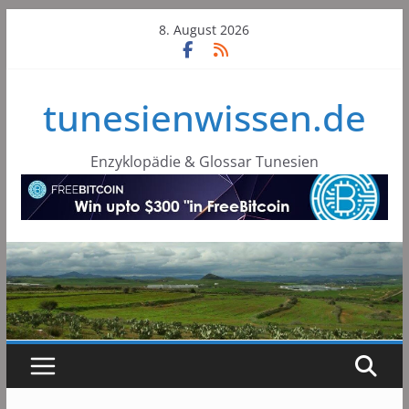
Skip
8. August 2026
to
content
tunesienwissen.de
Enzyklopädie & Glossar Tunesien