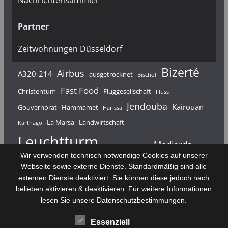
Nachrichtensammler
Partner
Zeitwohnungen Düsseldorf
Bizerté
Airbus
A320-214
ausgetrocknet
Bischof
Fast Food
Christentum
Fluggesellschaft
Fluss
Jendouba
Kairouan
Gouvernorat
Hammamet
Harissa
La Marsa
Landwirtschaft
Karthago
Leuchtturm
Medjerda
Mahdia
Majerda
Wir verwenden technisch notwendige Cookies auf unserer
Nouvelair
Nabeul
Monastir
Médenine
Punier
Webseite sowie externe Dienste. Standardmäßig sind alle
externen Dienste deaktiviert. Sie können diese jedoch nach
Rundfunk
Römer
Salzsee
Sebkha
Radio Tunis
Rom
belieben aktivieren & deaktivieren. Für weitere Informationen
Sousse
Sfax
lesen Sie unsere Datenschutzbestimmungen.
Senke
Souk El Arba
Sidi Bou Said
SPHB
Essenziell
Stadt
Tabarka
Telekommunikation
Toulouse