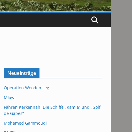
Neueinträge
Operation Wooden Leg
Mlawi
Fähren Kerkennah: Die Schiffe „Ramla“ und „Golf
de Gabes“
Mohamed Gammoudi