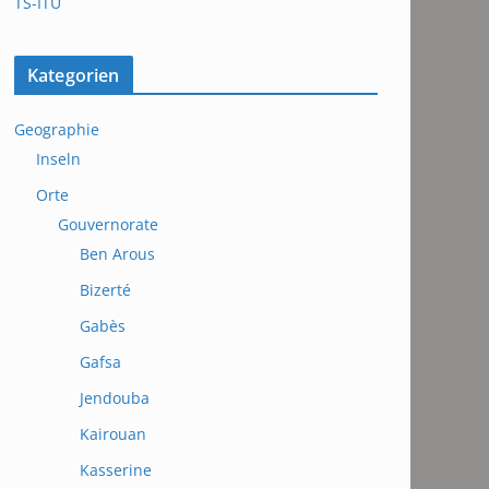
TS-ITU
Kategorien
Geographie
Inseln
Orte
Gouvernorate
Ben Arous
Bizerté
Gabès
Gafsa
Jendouba
Kairouan
Kasserine