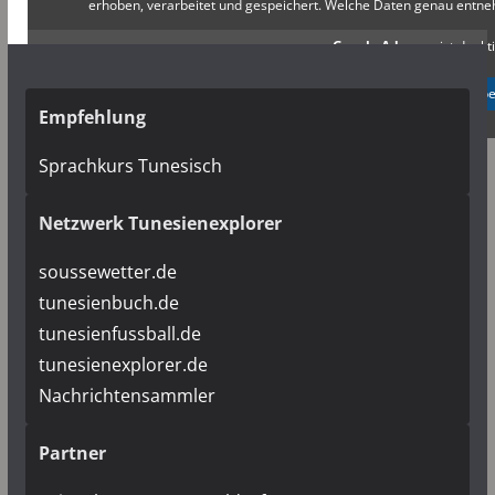
erhoben, verarbeitet und gespeichert. Welche Daten genau entn
Google Adsense
ist deakti
✓ Erlauben
Datenschutzb
Empfehlung
Sprachkurs Tunesisch
Netzwerk Tunesienexplorer
soussewetter.de
tunesienbuch.de
tunesienfussball.de
tunesienexplorer.de
Nachrichtensammler
Partner