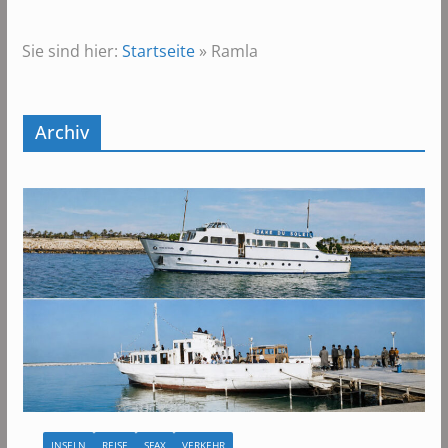
Sie sind hier:
Startseite
»
Ramla
Archiv
INSELN
REISE
SFAX
VERKEHR