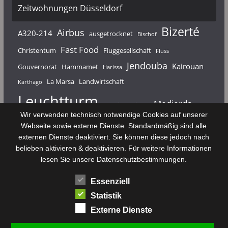
Zeitwohnungen Düsseldorf
Bizerté
Airbus
A320-214
ausgetrocknet
Bischof
Fast Food
Christentum
Fluggesellschaft
Fluss
Jendouba
Kairouan
Gouvernorat
Hammamet
Harissa
La Marsa
Landwirtschaft
Karthago
Leuchtturm
Medjerda
Mahdia
Majerda
Wir verwenden technisch notwendige Cookies auf unserer
Nouvelair
Nabeul
Monastir
Médenine
Punier
Webseite sowie externe Dienste. Standardmäßig sind alle
externen Dienste deaktiviert. Sie können diese jedoch nach
Rundfunk
Römer
Salzsee
Sebkha
Radio Tunis
Rom
belieben aktivieren & deaktivieren. Für weitere Informationen
Sousse
Sfax
lesen Sie unsere Datenschutzbestimmungen.
Senke
Souk El Arba
Sidi Bou Said
SPHB
Essenziell
Stadt
Tabarka
Telekommunikation
Toulouse
Statistik
Tunis
Tunisair
Zaghouan
Externe Dienste