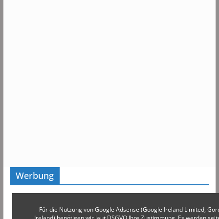
Werbung
Für die Nutzung von Google Adsense (Google Ireland Limited, Gor
Ireland) benötigen wir laut DSGVO Ihre Zustimmung. Es werden s