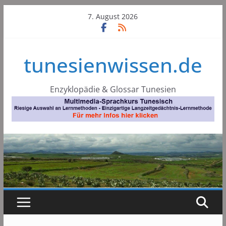
Skip
7. August 2026
to
content
tunesienwissen.de
Enzyklopädie & Glossar Tunesien