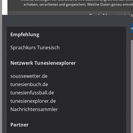
erhoben, verarbeitet und gespeichert. Welche Daten genau entn
Google Adsense
ist deakti
✓ Erlauben
Datenschutzb
Empfehlung
Sprachkurs Tunesisch
Netzwerk Tunesienexplorer
soussewetter.de
tunesienbuch.de
tunesienfussball.de
tunesienexplorer.de
Nachrichtensammler
Partner