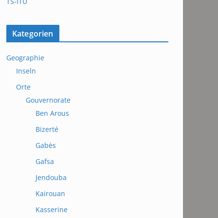
TS-ITU
Kategorien
Geographie
Inseln
Orte
Gouvernorate
Ben Arous
Bizerté
Gabès
Gafsa
Jendouba
Kairouan
Kasserine