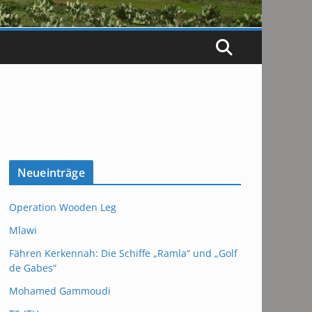
Neueinträge
Operation Wooden Leg
Mlawi
Fähren Kerkennah: Die Schiffe „Ramla“ und „Golf
de Gabes“
Mohamed Gammoudi