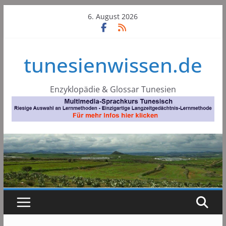
Skip
6. August 2026
to
content
tunesienwissen.de
Enzyklopädie & Glossar Tunesien