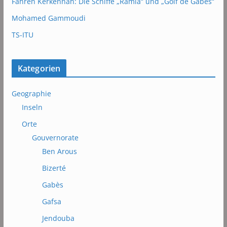
Fähren Kerkennah: Die Schiffe „Ramla“ und „Golf de Gabes“
Mohamed Gammoudi
TS-ITU
Kategorien
Geographie
Inseln
Orte
Gouvernorate
Ben Arous
Bizerté
Gabès
Gafsa
Jendouba