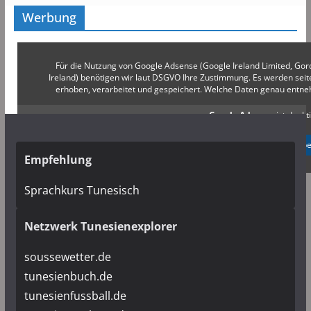
Werbung
Für die Nutzung von Google Adsense (Google Ireland Limited, Gor
Ireland) benötigen wir laut DSGVO Ihre Zustimmung. Es werden s
erhoben, verarbeitet und gespeichert. Welche Daten genau entn
Google Adsense
ist deakti
✓ Erlauben
Datenschutzb
Empfehlung
Sprachkurs Tunesisch
Netzwerk Tunesienexplorer
soussewetter.de
tunesienbuch.de
tunesienfussball.de