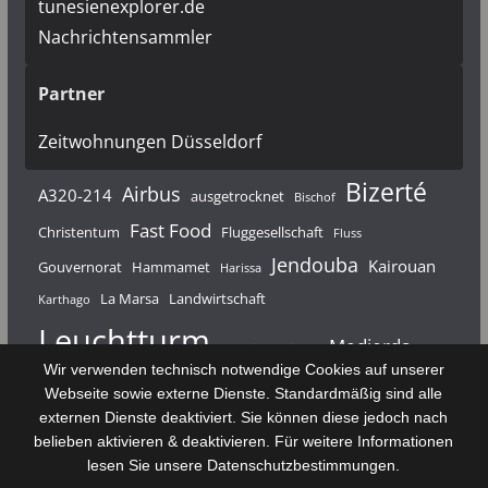
tunesienexplorer.de
Nachrichtensammler
Partner
Zeitwohnungen Düsseldorf
Bizerté
Airbus
A320-214
ausgetrocknet
Bischof
Fast Food
Christentum
Fluggesellschaft
Fluss
Jendouba
Kairouan
Gouvernorat
Hammamet
Harissa
La Marsa
Landwirtschaft
Karthago
Leuchtturm
Medjerda
Mahdia
Majerda
Wir verwenden technisch notwendige Cookies auf unserer
Nouvelair
Nabeul
Monastir
Médenine
Punier
Webseite sowie externe Dienste. Standardmäßig sind alle
externen Dienste deaktiviert. Sie können diese jedoch nach
Rundfunk
Römer
Salzsee
Sebkha
Radio Tunis
Rom
belieben aktivieren & deaktivieren. Für weitere Informationen
Sousse
Sfax
lesen Sie unsere Datenschutzbestimmungen.
Senke
Souk El Arba
Sidi Bou Said