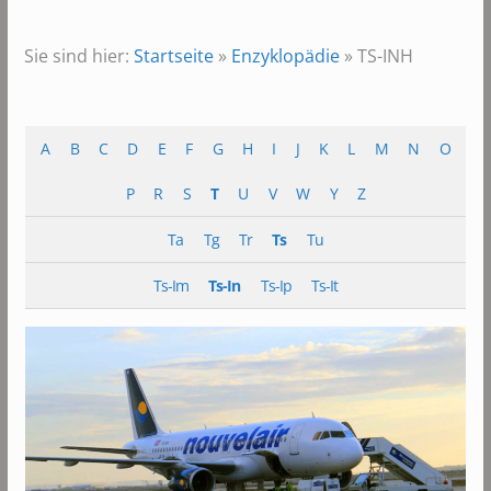
Sie sind hier:
Startseite
»
Enzyklopädie
»
TS-INH
A
B
C
D
E
F
G
H
I
J
K
L
M
N
O
P
R
S
T
U
V
W
Y
Z
Ta
Tg
Tr
Ts
Tu
Ts-Im
Ts-In
Ts-Ip
Ts-It