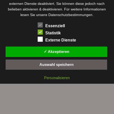
externen Dienste deaktiviert. Sie können diese jedoch nach
Rundfunk
Römer
Salzsee
Sebkha
Radio Tunis
Rom
belieben aktivieren & deaktivieren. Für weitere Informationen
Sousse
Sfax
lesen Sie unsere Datenschutzbestimmungen.
Senke
Souk El Arba
Sidi Bou Said
SPHB
Essenziell
Stadt
Tabarka
Telekommunikation
Toulouse
Statistik
Tunis
Tunisair
Zaghouan
Externe Dienste
✓ Akzeptieren
Auswahl speichern
Copyright © 2026 by
tunesienwissen.de
. All rights reserved.
Personalisieren