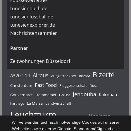
soussewetter.de
tunesienbuch.de
tunesienfussball.de
tunesienexplorer.de
Nachrichtensammler
Partner
Zeitwohnungen Düsseldorf
Bizerté
Airbus
A320-214
ausgetrocknet
Bischof
Fast Food
Christentum
Fluggesellschaft
Fluss
Jendouba
Kairouan
Gouvernorat
Hammamet
Harissa
La Marsa
Landwirtschaft
Karthago
Leuchtturm
Medjerda
Mahdia
Majerda
Wir verwenden technisch notwendige Cookies auf unserer
Nouvelair
Nabeul
Monastir
Médenine
Punier
Webseite sowie externe Dienste. Standardmäßig sind alle