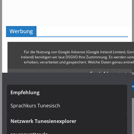
Werbung
Für die Nutzung von Google Adsense (Google Ireland Limited, Gor
Ireland) benötigen wir laut DSGVO Ihre Zustimmung. Es werden s
erhoben, verarbeitet und gespeichert. Welche Daten genau entn
Google Adsense
ist deakti
✓ Erlauben
Datenschutzb
Empfehlung
Sprachkurs Tunesisch
Netzwerk Tunesienexplorer