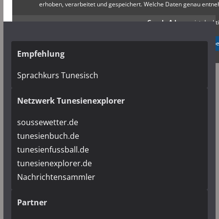
erhoben, verarbeitet und gespeichert. Welche Daten genau entn
Google Adsense
ist deakti
✓ Erlauben
Datenschutzb
Empfehlung
Sprachkurs Tunesisch
Netzwerk Tunesienexplorer
soussewetter.de
tunesienbuch.de
tunesienfussball.de
tunesienexplorer.de
Nachrichtensammler
Partner