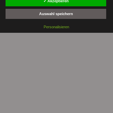
✓ Akzeptieren
Auswahl speichern
Copyright © 2026 by
tunesienwissen.de
. All rights reserved.
Personalisieren