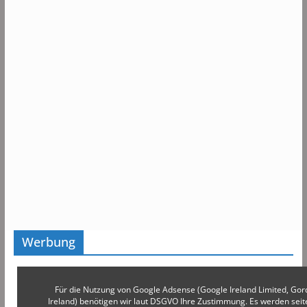
Werbung
Für die Nutzung von Google Adsense (Google Ireland Limited, Gor
Ireland) benötigen wir laut DSGVO Ihre Zustimmung. Es werden s