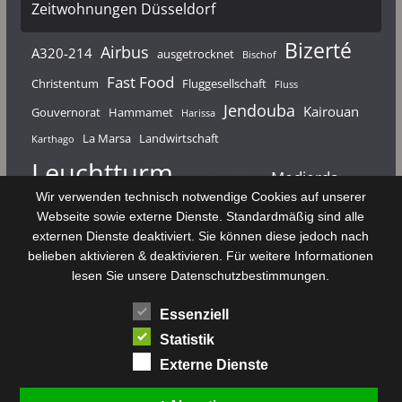
Zeitwohnungen Düsseldorf
Bizerté
Airbus
A320-214
ausgetrocknet
Bischof
Fast Food
Christentum
Fluggesellschaft
Fluss
Jendouba
Kairouan
Gouvernorat
Hammamet
Harissa
La Marsa
Landwirtschaft
Karthago
Leuchtturm
Medjerda
Mahdia
Majerda
Wir verwenden technisch notwendige Cookies auf unserer
Nouvelair
Nabeul
Monastir
Médenine
Punier
Webseite sowie externe Dienste. Standardmäßig sind alle
externen Dienste deaktiviert. Sie können diese jedoch nach
Rundfunk
Römer
Salzsee
Sebkha
Radio Tunis
Rom
belieben aktivieren & deaktivieren. Für weitere Informationen
Sousse
Sfax
lesen Sie unsere Datenschutzbestimmungen.
Senke
Souk El Arba
Sidi Bou Said
SPHB
Essenziell
Stadt
Tabarka
Telekommunikation
Toulouse
Statistik
Tunis
Tunisair
Zaghouan
Externe Dienste