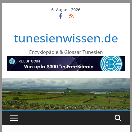
Skip
6. August 2026
to
content
tunesienwissen.de
Enzyklopädie & Glossar Tunesien