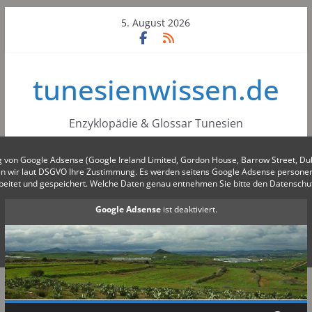
Skip
5. August 2026
to
content
tunesienwissen.de
Enzyklopädie & Glossar Tunesien
g von Google Adsense (Google Ireland Limited, Gordon House, Barrow Street, Du
gen wir laut DSGVO Ihre Zustimmung. Es werden seitens Google Adsense person
beitet und gespeichert. Welche Daten genau entnehmen Sie bitte den Datensch
Google Adsense
ist deaktiviert.
✓ Erlauben
Datenschutzbedingungen