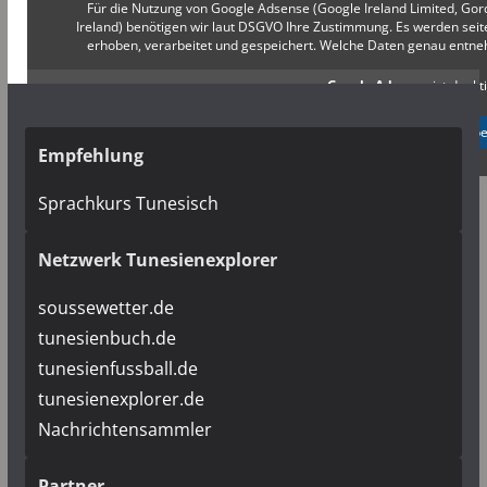
Für die Nutzung von Google Adsense (Google Ireland Limited, Gor
Ireland) benötigen wir laut DSGVO Ihre Zustimmung. Es werden s
erhoben, verarbeitet und gespeichert. Welche Daten genau entn
Google Adsense
ist deakti
✓ Erlauben
Datenschutzb
Empfehlung
Sprachkurs Tunesisch
Netzwerk Tunesienexplorer
soussewetter.de
tunesienbuch.de
tunesienfussball.de
tunesienexplorer.de
Nachrichtensammler
Partner