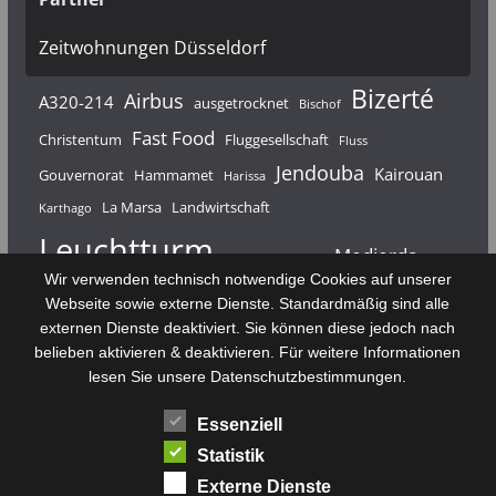
Zeitwohnungen Düsseldorf
Bizerté
Airbus
A320-214
ausgetrocknet
Bischof
Fast Food
Christentum
Fluggesellschaft
Fluss
Jendouba
Kairouan
Gouvernorat
Hammamet
Harissa
La Marsa
Landwirtschaft
Karthago
Leuchtturm
Medjerda
Mahdia
Majerda
Wir verwenden technisch notwendige Cookies auf unserer
Nouvelair
Nabeul
Monastir
Médenine
Punier
Webseite sowie externe Dienste. Standardmäßig sind alle
externen Dienste deaktiviert. Sie können diese jedoch nach
Rundfunk
Römer
Salzsee
Sebkha
Radio Tunis
Rom
belieben aktivieren & deaktivieren. Für weitere Informationen
Sousse
Sfax
lesen Sie unsere Datenschutzbestimmungen.
Senke
Souk El Arba
Sidi Bou Said
SPHB
Essenziell
Stadt
Tabarka
Telekommunikation
Toulouse
Statistik
Tunis
Tunisair
Zaghouan
Externe Dienste