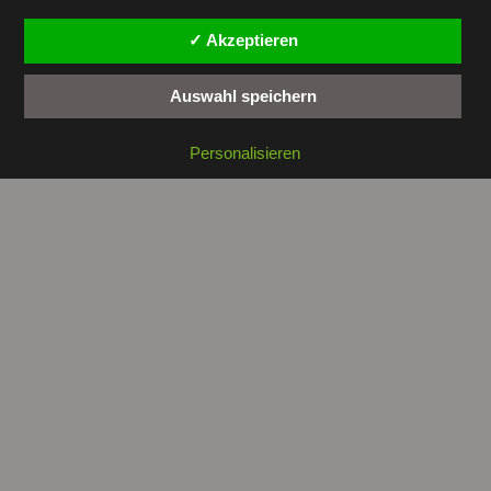
✓ Akzeptieren
Auswahl speichern
Copyright © 2026 by
tunesienwissen.de
. All rights reserved.
Personalisieren