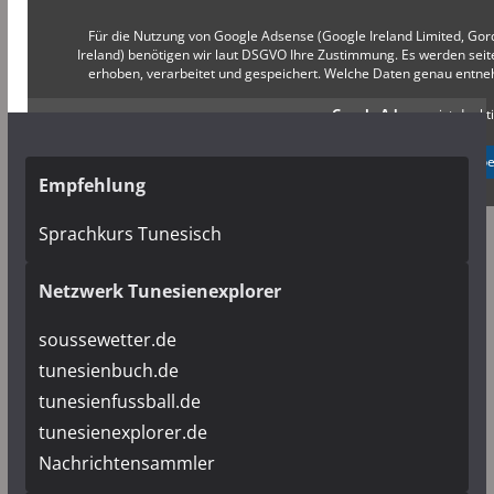
Für die Nutzung von Google Adsense (Google Ireland Limited, Gor
Ireland) benötigen wir laut DSGVO Ihre Zustimmung. Es werden s
erhoben, verarbeitet und gespeichert. Welche Daten genau entn
Google Adsense
ist deakti
✓ Erlauben
Datenschutzb
Empfehlung
Sprachkurs Tunesisch
Netzwerk Tunesienexplorer
soussewetter.de
tunesienbuch.de
tunesienfussball.de
tunesienexplorer.de
Nachrichtensammler