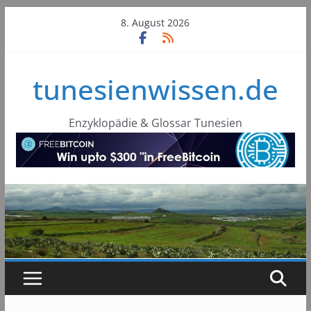
Skip
8. August 2026
to
content
tunesienwissen.de
Enzyklopädie & Glossar Tunesien