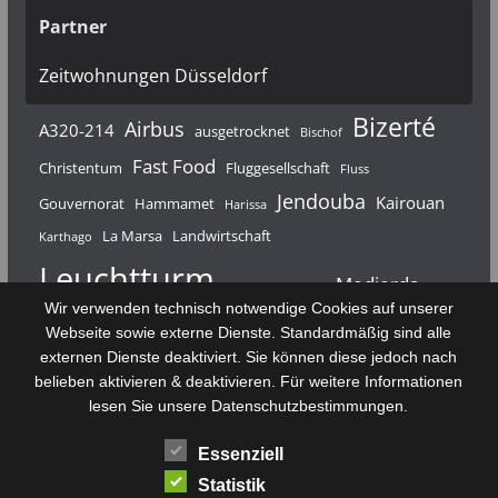
Partner
Zeitwohnungen Düsseldorf
Bizerté
Airbus
A320-214
ausgetrocknet
Bischof
Fast Food
Christentum
Fluggesellschaft
Fluss
Jendouba
Kairouan
Gouvernorat
Hammamet
Harissa
La Marsa
Landwirtschaft
Karthago
Leuchtturm
Medjerda
Mahdia
Majerda
Wir verwenden technisch notwendige Cookies auf unserer
Nouvelair
Nabeul
Monastir
Médenine
Punier
Webseite sowie externe Dienste. Standardmäßig sind alle
externen Dienste deaktiviert. Sie können diese jedoch nach
Rundfunk
Römer
Salzsee
Sebkha
Radio Tunis
Rom
belieben aktivieren & deaktivieren. Für weitere Informationen
Sousse
Sfax
lesen Sie unsere Datenschutzbestimmungen.
Senke
Souk El Arba
Sidi Bou Said
SPHB
Essenziell
Stadt
Tabarka
Telekommunikation
Toulouse
Statistik