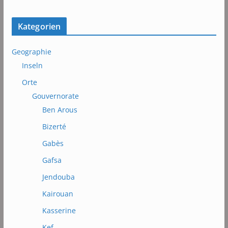
Kategorien
Geographie
Inseln
Orte
Gouvernorate
Ben Arous
Bizerté
Gabès
Gafsa
Jendouba
Kairouan
Kasserine
Kef