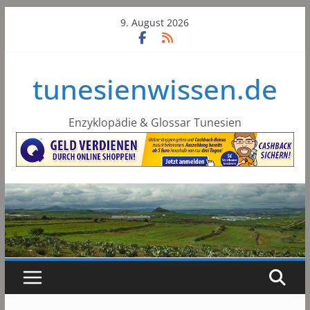
Skip
9. August 2026
to
content
tunesienwissen.de
Enzyklopädie & Glossar Tunesien