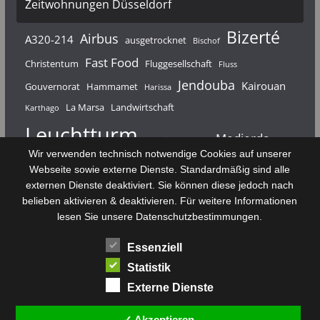
Zeitwohnungen Düsseldorf
Bizerté
Airbus
A320-214
ausgetrocknet
Bischof
Fast Food
Christentum
Fluggesellschaft
Fluss
Jendouba
Kairouan
Gouvernorat
Hammamet
Harissa
La Marsa
Landwirtschaft
Karthago
Leuchtturm
Medjerda
Mahdia
Majerda
Wir verwenden technisch notwendige Cookies auf unserer
Nouvelair
Nabeul
Monastir
Médenine
Punier
Webseite sowie externe Dienste. Standardmäßig sind alle
externen Dienste deaktiviert. Sie können diese jedoch nach
Rundfunk
Römer
Salzsee
Sebkha
Radio Tunis
Rom
belieben aktivieren & deaktivieren. Für weitere Informationen
Sousse
Sfax
lesen Sie unsere Datenschutzbestimmungen.
Senke
Souk El Arba
Sidi Bou Said
SPHB
Essenziell
Stadt
Tabarka
Telekommunikation
Toulouse
Statistik
Tunis
Tunisair
Zaghouan
Externe Dienste
✓ Akzeptieren