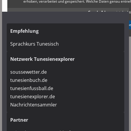
erhoben, verarbeitet und gespeichert. Welche Daten genau entn
Google Adsense
ist deakti
✓ Erlauben
Datenschutzb
Empfehlung
Sprachkurs Tunesisch
Netzwerk Tunesienexplorer
soussewetter.de
tunesienbuch.de
tunesienfussball.de
tunesienexplorer.de
Nachrichtensammler
Partner