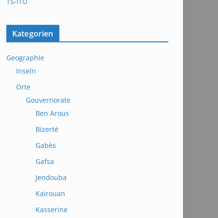
TS-ITU
Kategorien
Geographie
Inseln
Orte
Gouvernorate
Ben Arous
Bizerté
Gabès
Gafsa
Jendouba
Kairouan
Kasserine