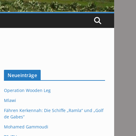
Neueinträge
Operation Wooden Leg
Mlawi
Fähren Kerkennah: Die Schiffe „Ramla“ und „Golf
de Gabes“
Mohamed Gammoudi