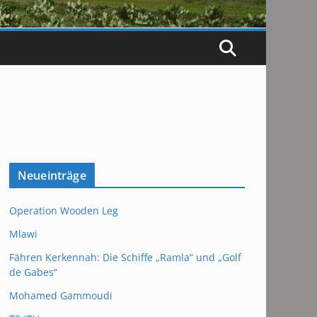
Neueinträge
Operation Wooden Leg
Mlawi
Fähren Kerkennah: Die Schiffe „Ramla“ und „Golf
de Gabes“
Mohamed Gammoudi