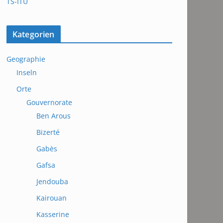
TS-ITU
Kategorien
Geographie
Inseln
Orte
Gouvernorate
Ben Arous
Bizerté
Gabès
Gafsa
Jendouba
Kairouan
Kasserine