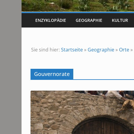
ENZYKLOPÄDIE
GEOGRAPHIE
KULTUR
Sie sind hier:
Startseite
»
Geographie
»
Orte
»
Gouvernorate