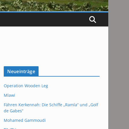
Neueinträge
Operation Wooden Leg
Mlawi
Fähren Kerkennah: Die Schiffe „Ramla“ und „Golf
de Gabes“
Mohamed Gammoudi