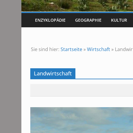
ENZYKLOPÄDIE
GEOGRAPHIE
KULTUR
Sie sind hier:
Startseite
»
Wirtschaft
»
Landwir
Landwirtschaft