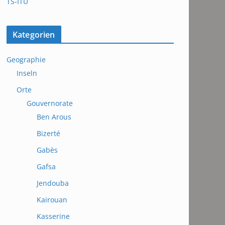
TS-ITU
Kategorien
Geographie
Inseln
Orte
Gouvernorate
Ben Arous
Bizerté
Gabès
Gafsa
Jendouba
Kairouan
Kasserine