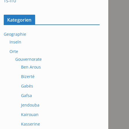
TS-ITU
Kategorien
Geographie
Inseln
Orte
Gouvernorate
Ben Arous
Bizerté
Gabès
Gafsa
Jendouba
Kairouan
Kasserine