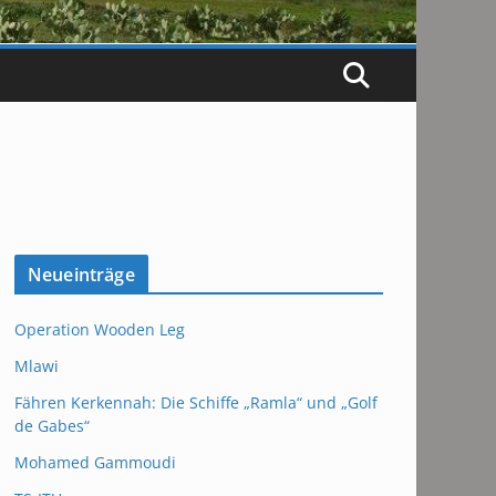
Neueinträge
Operation Wooden Leg
Mlawi
Fähren Kerkennah: Die Schiffe „Ramla“ und „Golf
de Gabes“
Mohamed Gammoudi