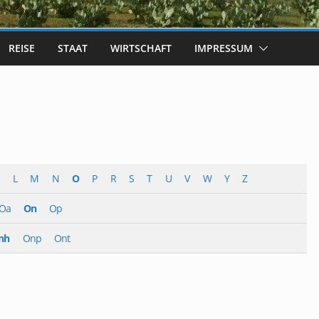
REISE
STAAT
WIRTSCHAFT
IMPRESSUM
L
M
N
O
P
R
S
T
U
V
W
Y
Z
Oa
On
Op
nh
Onp
Ont