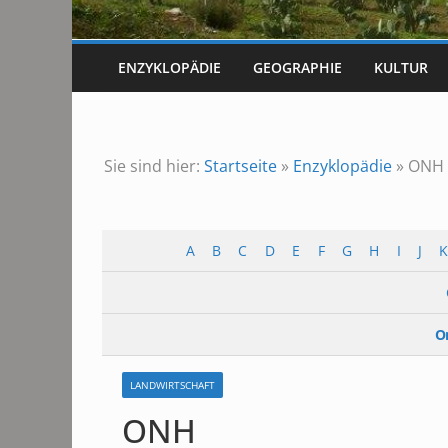
ENZYKLOPÄDIE
GEOGRAPHIE
KULTUR
Sie sind hier:
Startseite
»
Enzyklopädie
»
ONH
A
B
C
D
E
F
G
H
I
J
K
O
LANDWIRTSCHAFT
ONH