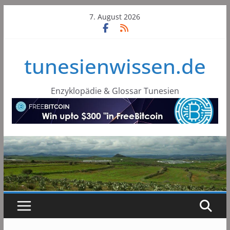
Skip
7. August 2026
to
content
tunesienwissen.de
Enzyklopädie & Glossar Tunesien