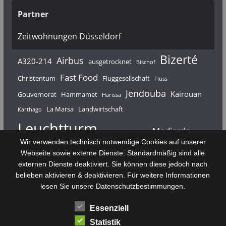
Partner
Zeitwohnungen Düsseldorf
Bizerté
Airbus
A320-214
ausgetrocknet
Bischof
Fast Food
Christentum
Fluggesellschaft
Fluss
Jendouba
Kairouan
Gouvernorat
Hammamet
Harissa
La Marsa
Landwirtschaft
Karthago
Leuchtturm
Medjerda
Mahdia
Majerda
Wir verwenden technisch notwendige Cookies auf unserer
Nouvelair
Nabeul
Monastir
Médenine
Punier
Webseite sowie externe Dienste. Standardmäßig sind alle
externen Dienste deaktiviert. Sie können diese jedoch nach
Rundfunk
Römer
Salzsee
Sebkha
Radio Tunis
Rom
belieben aktivieren & deaktivieren. Für weitere Informationen
Sousse
Sfax
lesen Sie unsere Datenschutzbestimmungen.
Senke
Souk El Arba
Sidi Bou Said
SPHB
Essenziell
Stadt
Tabarka
Telekommunikation
Toulouse
Statistik